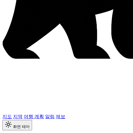
지도
지역
여행 계획
알림
제보
화면 테마