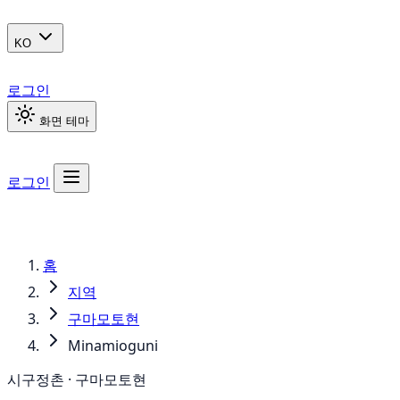
KO
로그인
화면 테마
로그인
홈
지역
구마모토현
Minamioguni
시구정촌 · 구마모토현