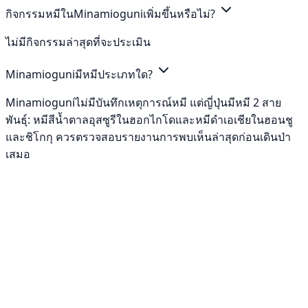
กิจกรรมหมีในMinamioguniเพิ่มขึ้นหรือไม่?
ไม่มีกิจกรรมล่าสุดที่จะประเมิน
Minamioguniมีหมีประเภทใด?
Minamioguniไม่มีบันทึกเหตุการณ์หมี แต่ญี่ปุ่นมีหมี 2 สาย
พันธุ์: หมีสีน้ำตาลอุสซูรีในฮอกไกโดและหมีดำเอเชียในฮอนชู
และชิโกกุ ควรตรวจสอบรายงานการพบเห็นล่าสุดก่อนเดินป่า
เสมอ