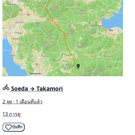
Soeda → Takamori
2 จุด · 1 เดือนที่แล้ว
13 การดู
บันทึก