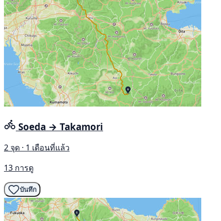
Soeda → Takamori
2 จุด · 1 เดือนที่แล้ว
13 การดู
บันทึก