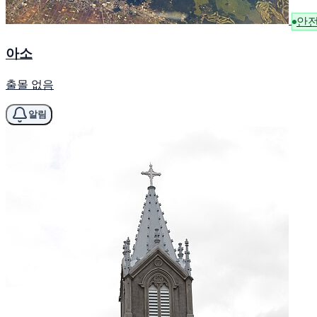
안
아소
출몰 없음
알림