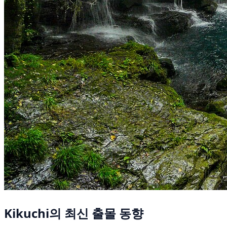
Kikuchi의 최신 출몰 동향