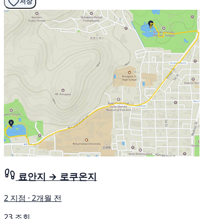
저장
료안지 → 로쿠온지
2 지점 · 2개월 전
23 조회