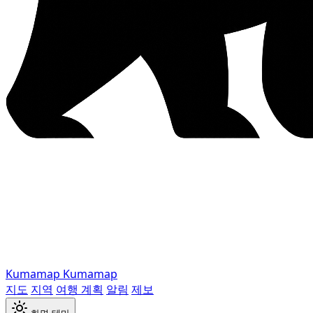
Kumamap
Kumamap
지도
지역
여행 계획
알림
제보