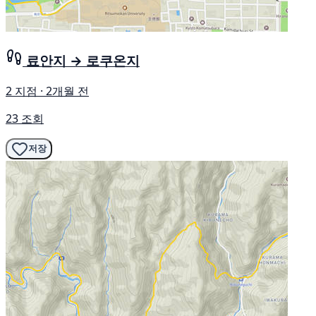
료안지 → 로쿠온지
2 지점 · 2개월 전
23 조회
저장