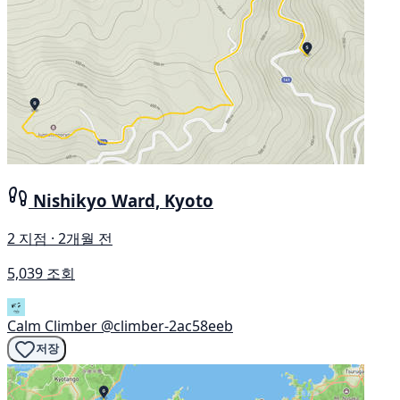
Nishikyo Ward, Kyoto
2 지점 · 2개월 전
5,039 조회
Calm Climber
@climber-2ac58eeb
저장