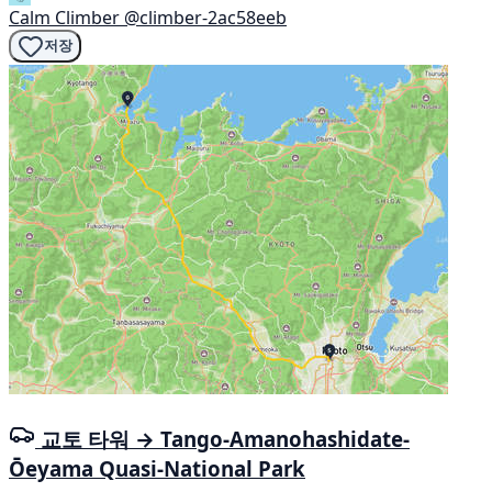
Calm Climber
@climber-2ac58eeb
저장
교토 타워 → Tango-Amanohashidate-
Ōeyama Quasi-National Park