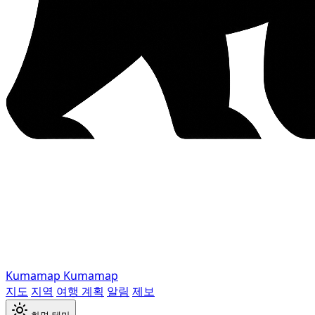
Kumamap
Kumamap
지도
지역
여행 계획
알림
제보