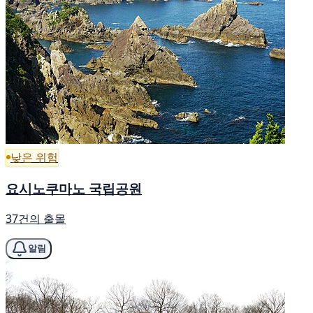
낮은 위험
요시노쿠마노 국립공원
37건의 출몰
알림