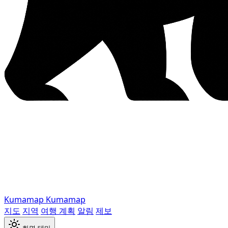
Kumamap
Kumamap
지도
지역
여행 계획
알림
제보