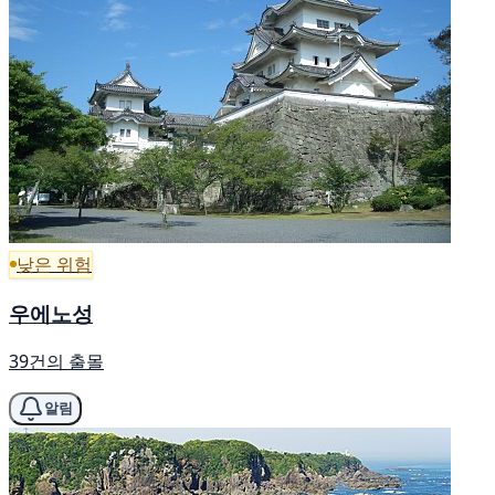
낮은 위험
우에노성
39건의 출몰
알림