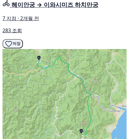
헤이안궁 → 이와시미즈 하치만궁
7 지점 · 2개월 전
283 조회
저장