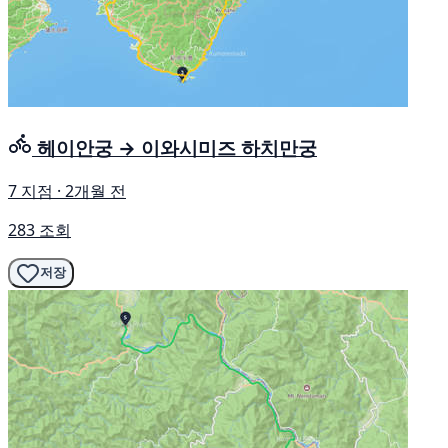
헤이안궁 → 이와시미즈 하치만궁
7 지점 · 2개월 전
283 조회
저장