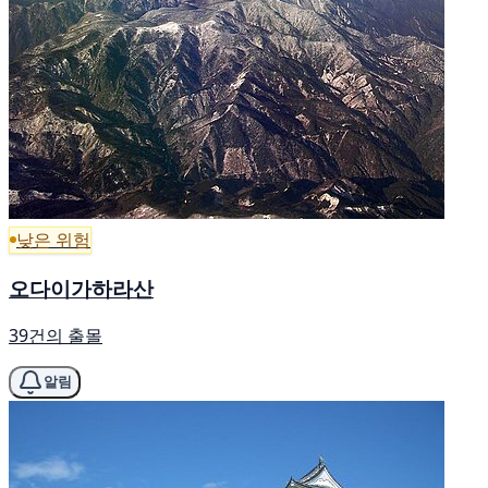
낮은 위험
오다이가하라산
39건의 출몰
알림