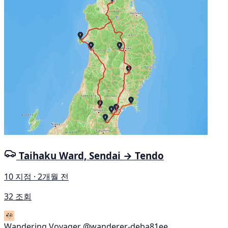
Taihaku Ward, Sendai → Tendo
10 지점 · 2개월 전
32 조회
Wandering Voyager
@wanderer-deba81ee