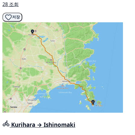
28 조회
저장
Kurihara → Ishinomaki