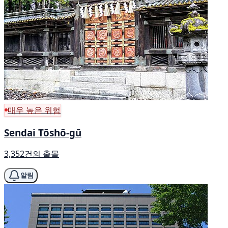
매우 높은 위험
Sendai Tōshō-gū
3,352건의 출몰
알림