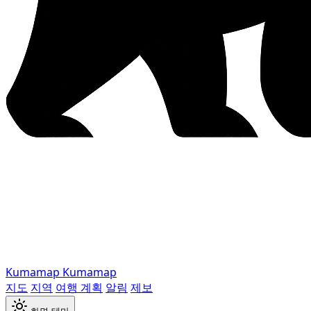
Kumamap
Kumamap
지도
지역
여행 계획
알림
제보