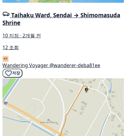
Taihaku Ward, Sendai → Shimomasuda
Shrine
10 지점 · 2개월 전
12 조회
Wandering Voyager
@wanderer-deba81ee
저장