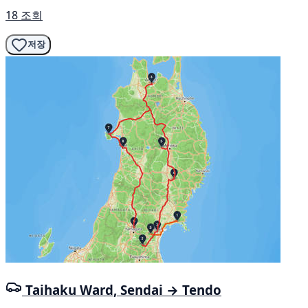
18 조회
저장
Taihaku Ward, Sendai → Tendo