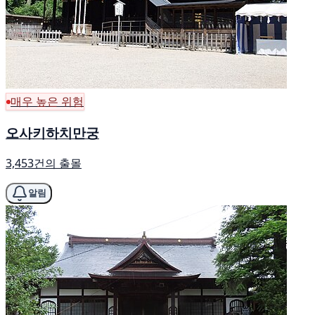
매우 높은 위험
오사키하치만궁
3,453건의 출몰
알림