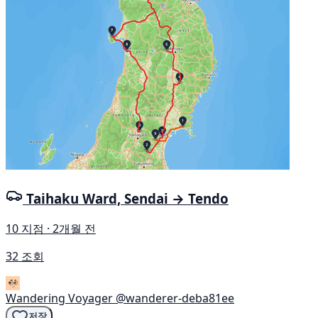
Taihaku Ward, Sendai → Tendo
10 지점 · 2개월 전
32 조회
Wandering Voyager
@wanderer-deba81ee
저장