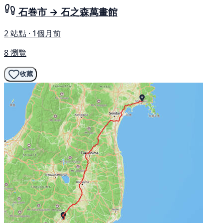
石巻市 → 石之森萬畫館
2 站點 · 1個月前
8 瀏覽
收藏