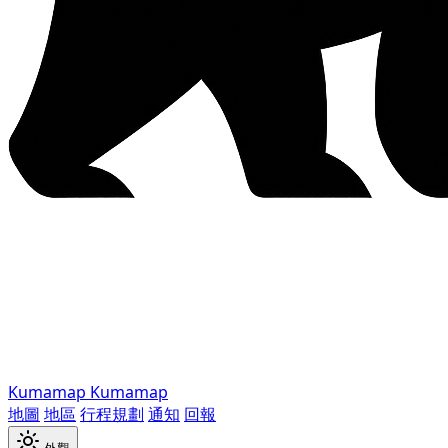
Kumamap
Kumamap
地圖
地區
行程規劃
通知
回報