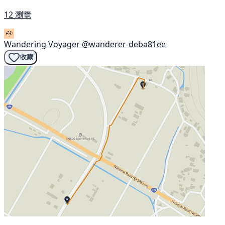
12 瀏覽
Wandering Voyager
@wanderer-deba81ee
收藏