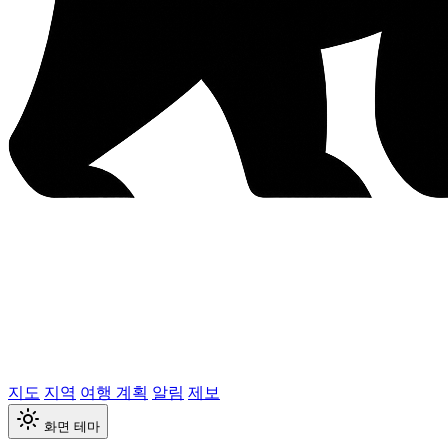
지도
지역
여행 계획
알림
제보
화면 테마