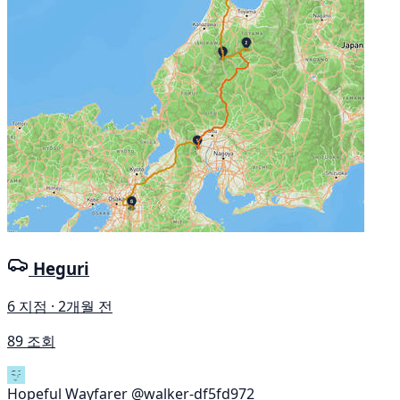
Heguri
6 지점 · 2개월 전
89 조회
Hopeful Wayfarer
@walker-df5fd972