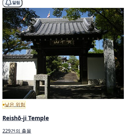
알림
낮은 위험
Reishō-ji Temple
229건의 출몰