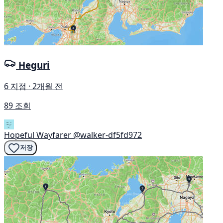
Heguri
6 지점 · 2개월 전
89 조회
Hopeful Wayfarer
@walker-df5fd972
저장