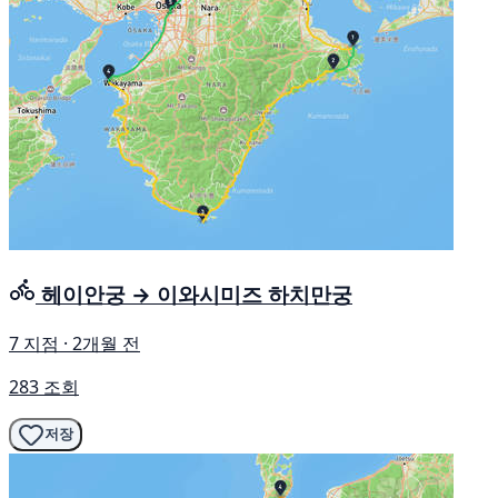
헤이안궁 → 이와시미즈 하치만궁
7 지점 · 2개월 전
283 조회
저장