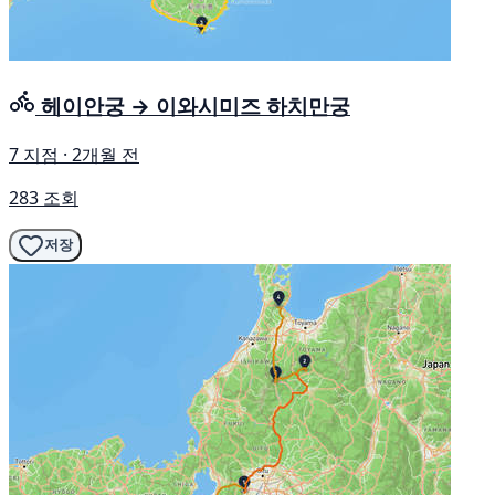
헤이안궁 → 이와시미즈 하치만궁
7 지점 · 2개월 전
283 조회
저장