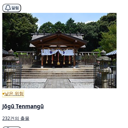
알림
낮은 위험
Jōgū Tenmangū
232건의 출몰