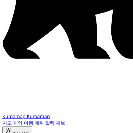
Kumamap
Kumamap
지도
지역
여행 계획
알림
제보