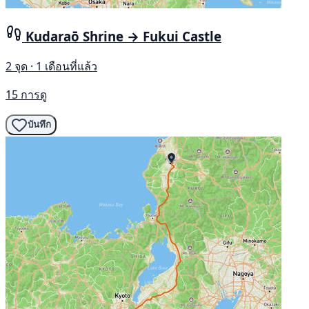
Kudaraō Shrine → Fukui Castle
2 จุด · 1 เดือนที่แล้ว
15 การดู
บันทึก