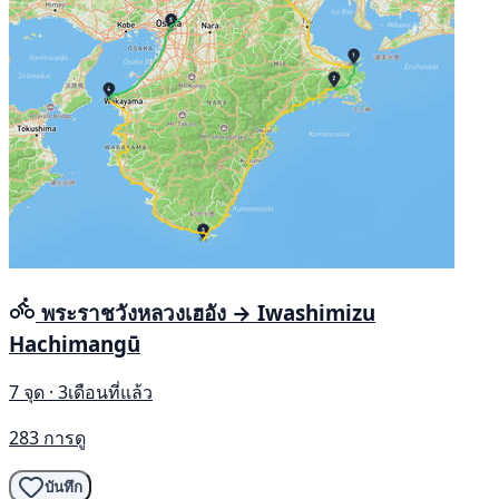
พระราชวังหลวงเฮอัง → Iwashimizu
Hachimangū
7 จุด · 3เดือนที่แล้ว
283 การดู
บันทึก