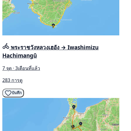
พระราชวังหลวงเฮอัง → Iwashimizu
Hachimangū
7 จุด · 3เดือนที่แล้ว
283 การดู
บันทึก