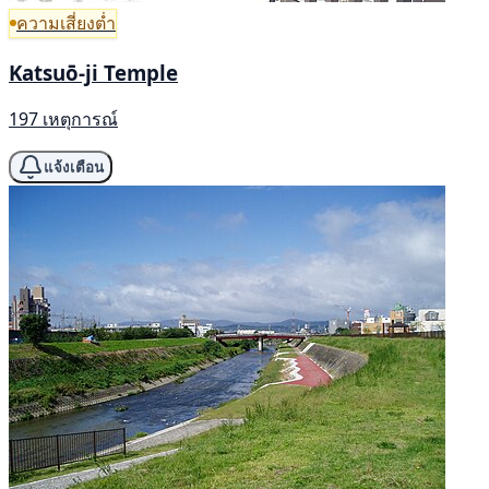
ความเสี่ยงต่ำ
Katsuō-ji Temple
197 เหตุการณ์
แจ้งเตือน