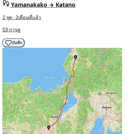
Yamanakako → Katano
2 จุด · 2เดือนที่แล้ว
53 การดู
บันทึก