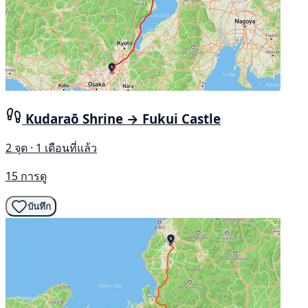
Kudaraō Shrine → Fukui Castle
2 จุด · 1 เดือนที่แล้ว
15 การดู
บันทึก