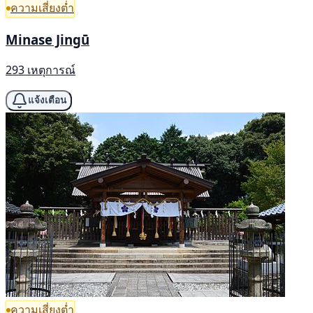
ความเสี่ยงต่ำ
Minase Jingū
293 เหตุการณ์
แจ้งเตือน
ความเสี่ยงต่ำ