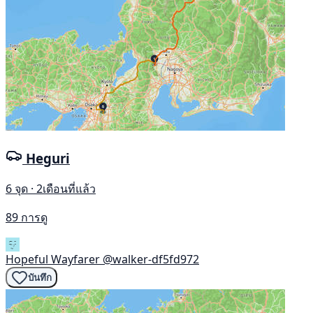
Heguri
6 จุด · 2เดือนที่แล้ว
89 การดู
Hopeful Wayfarer
@walker-df5fd972
บันทึก