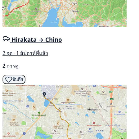
Hirakata → Chino
2 จุด · 1 สัปดาห์ที่แล้ว
2 การดู
บันทึก