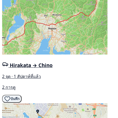
Hirakata → Chino
2 จุด · 1 สัปดาห์ที่แล้ว
2 การดู
บันทึก