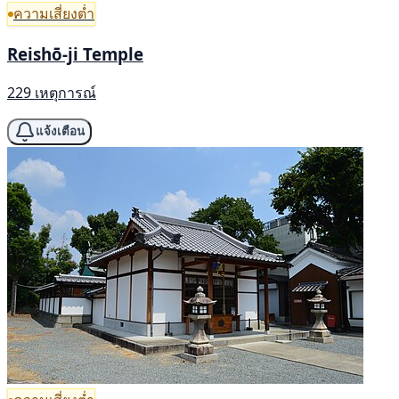
ความเสี่ยงต่ำ
Reishō-ji Temple
229 เหตุการณ์
แจ้งเตือน