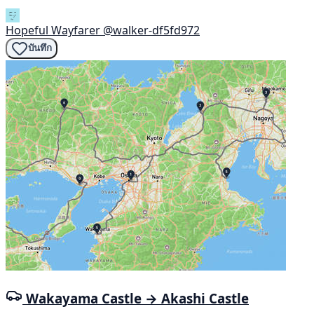
Hopeful Wayfarer
@walker-df5fd972
บันทึก
Wakayama Castle → Akashi Castle