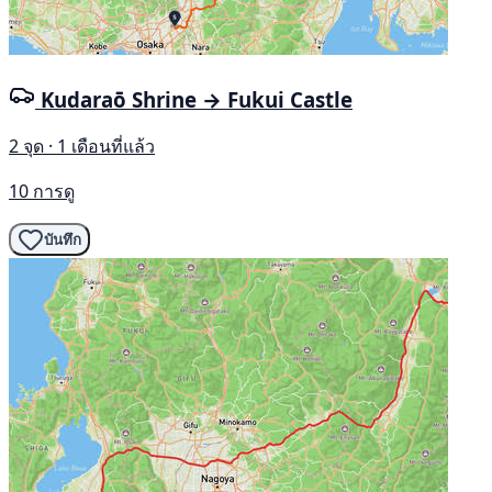
Kudaraō Shrine → Fukui Castle
2 จุด · 1 เดือนที่แล้ว
10 การดู
บันทึก