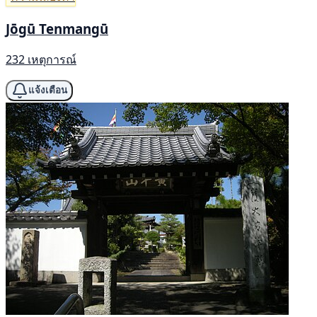
Jōgū Tenmangū
232 เหตุการณ์
แจ้งเตือน