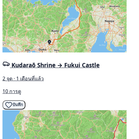
Kudaraō Shrine → Fukui Castle
2 จุด · 1 เดือนที่แล้ว
10 การดู
บันทึก