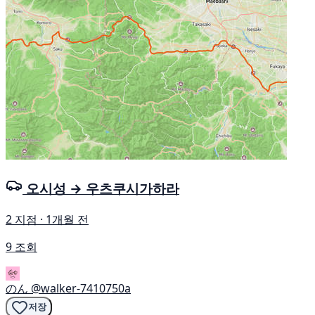
오시성 → 우츠쿠시가하라
2 지점 · 1개월 전
9 조회
のん
@walker-7410750a
저장