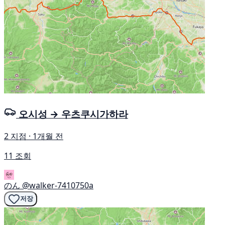
오시성 → 우츠쿠시가하라
2 지점 · 1개월 전
11 조회
のん
@walker-7410750a
저장