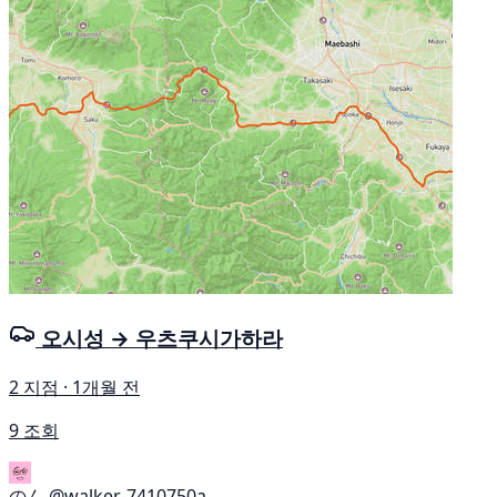
오시성 → 우츠쿠시가하라
2 지점 · 1개월 전
9 조회
のん
@walker-7410750a