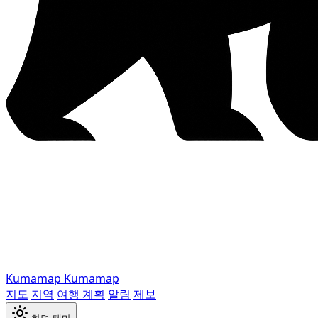
Kumamap
Kumamap
지도
지역
여행 계획
알림
제보