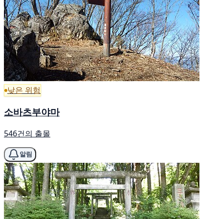
낮은 위험
소바츠부야마
546건의 출몰
알림