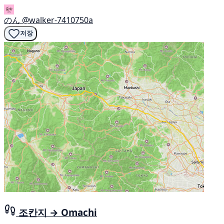
のん
@walker-7410750a
저장
조칸지 → Omachi