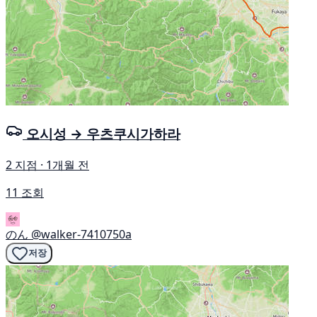
오시성 → 우츠쿠시가하라
2 지점 · 1개월 전
11 조회
のん
@walker-7410750a
저장