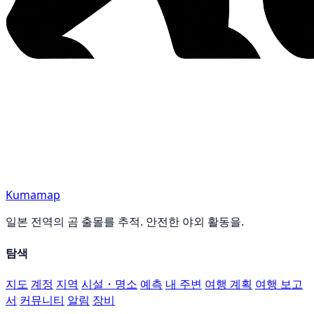
Kumamap
일본 전역의 곰 출몰를 추적. 안전한 야외 활동을.
탐색
지도
계정
지역
시설・명소
예측
내 주변
여행 계획
여행 보고
서
커뮤니티
알림
장비