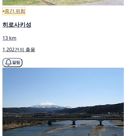
중간 위험
히로사키성
13 km
1,202건의 출몰
알림