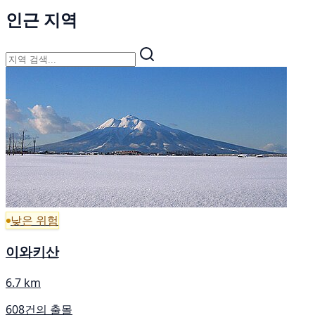
인근 지역
낮은 위험
이와키산
6.7 km
608건의 출몰