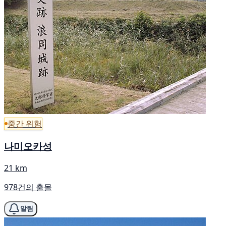
중간 위험
나미오카성
21 km
978건의 출몰
알림