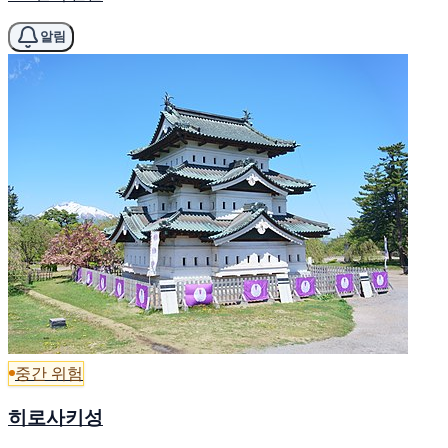
알림
중간 위험
히로사키성