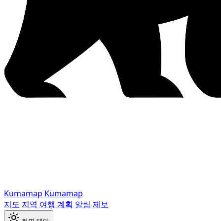
Kumamap
Kumamap
지도
지역
여행 계획
알림
제보