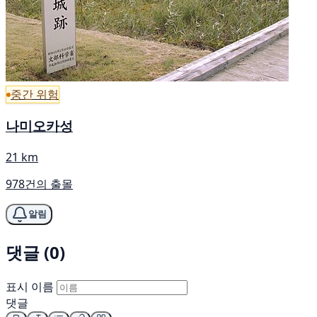
중간 위험
나미오카성
21 km
978건의 출몰
알림
댓글 (0)
표시 이름
댓글