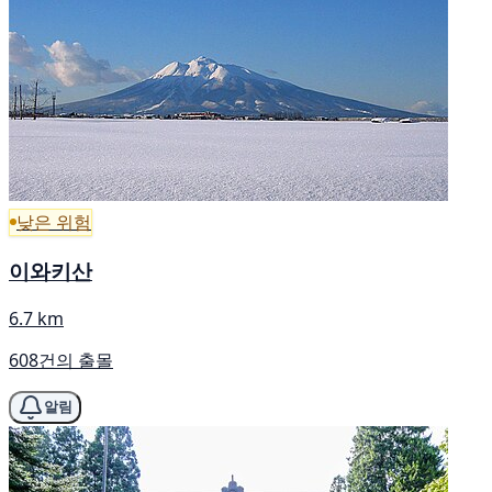
낮은 위험
이와키산
6.7 km
608건의 출몰
알림