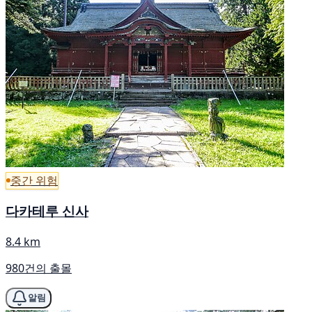
중간 위험
다카테루 신사
8.4 km
980건의 출몰
알림