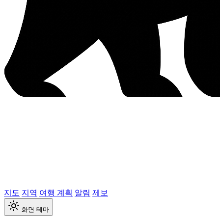
지도
지역
여행 계획
알림
제보
화면 테마