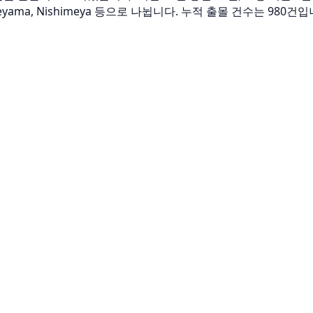
teyama, Nishimeya 등으로 나뉩니다. 누적 출몰 건수는 980건입