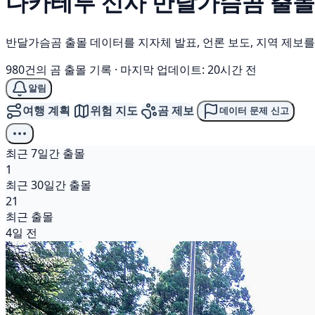
다카테루 신사
반달가슴곰
출몰
반달가슴곰 출몰 데이터를 지자체 발표, 언론 보도, 지역 제보
980건의 곰 출몰 기록
·
마지막 업데이트: 20시간 전
알림
여행 계획
위험 지도
곰 제보
데이터 문제 신고
최근 7일간 출몰
1
최근 30일간 출몰
21
최근 출몰
4일 전