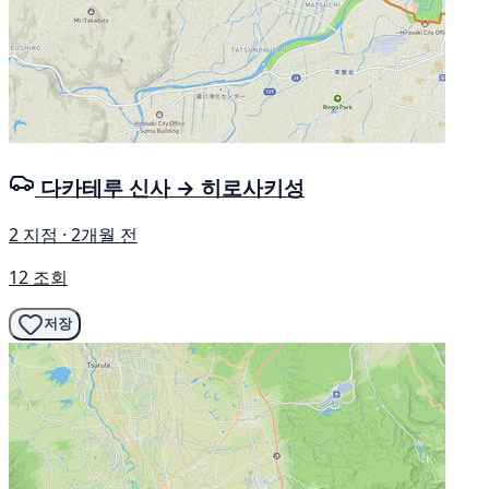
다카테루 신사 → 히로사키성
2 지점 · 2개월 전
12 조회
저장