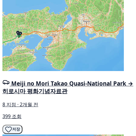
Meiji no Mori Takao Quasi-National Park →
히로시마 평화기념자료관
8 지점 · 2개월 전
399 조회
저장