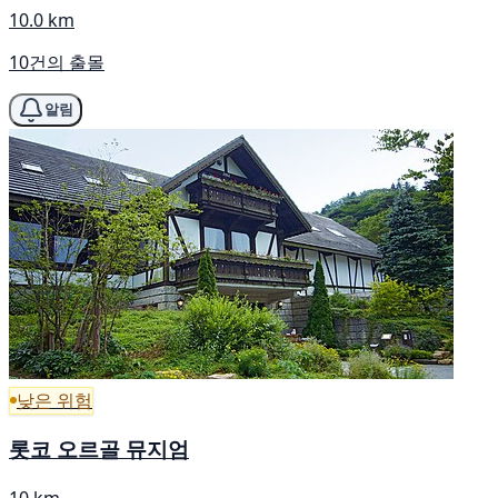
10.0 km
10건의 출몰
알림
낮은 위험
롯코 오르골 뮤지엄