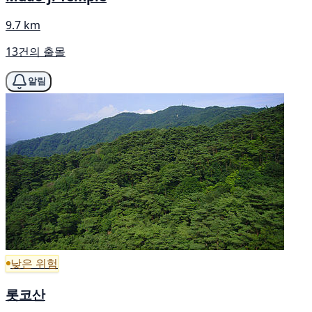
9.7 km
13건의 출몰
알림
낮은 위험
롯코산