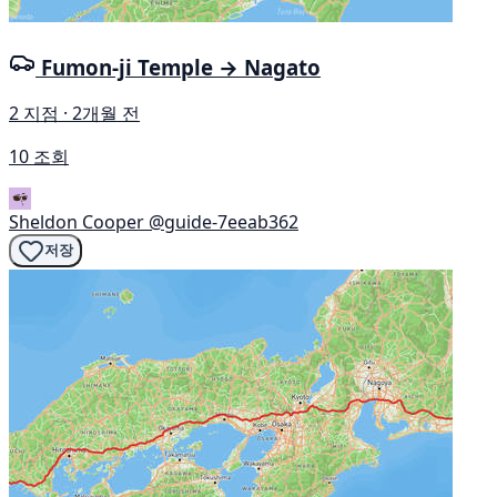
Fumon-ji Temple → Nagato
2 지점 · 2개월 전
10 조회
Sheldon Cooper
@guide-7eeab362
저장