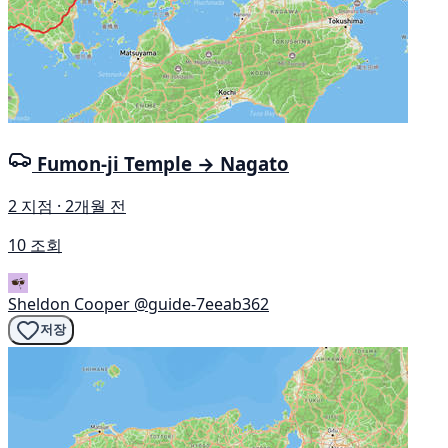
Fumon-ji Temple → Nagato
2 지점 · 2개월 전
10 조회
Sheldon Cooper
@guide-7eeab362
저장