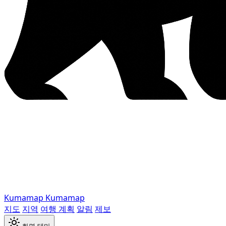
Kumamap
Kumamap
지도
지역
여행 계획
알림
제보