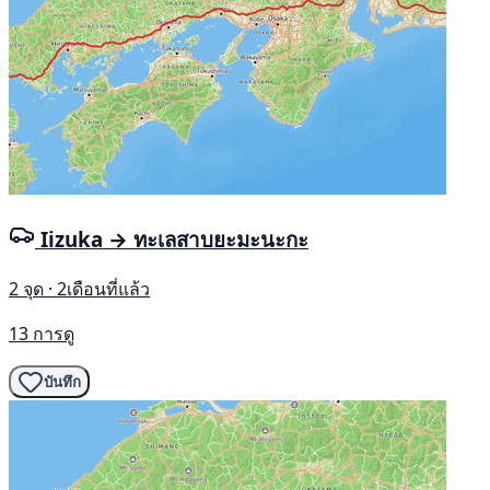
Iizuka → ทะเลสาบยะมะนะกะ
2 จุด · 2เดือนที่แล้ว
13 การดู
บันทึก