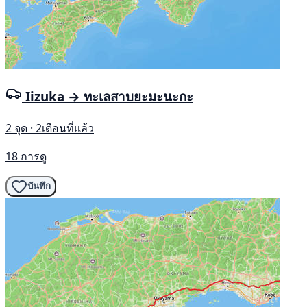
Iizuka → ทะเลสาบยะมะนะกะ
2 จุด · 2เดือนที่แล้ว
18 การดู
บันทึก