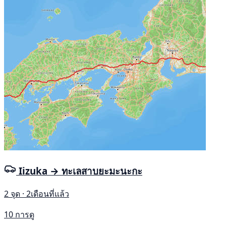
Iizuka → ทะเลสาบยะมะนะกะ
2 จุด · 2เดือนที่แล้ว
10 การดู