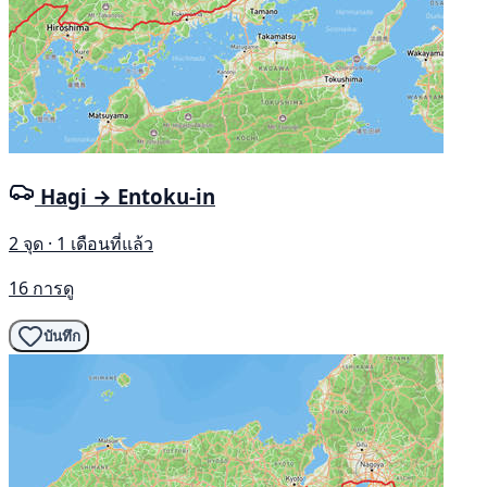
Hagi → Entoku-in
2 จุด · 1 เดือนที่แล้ว
16 การดู
บันทึก