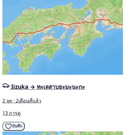
Iizuka → ทะเลสาบยะมะนะกะ
2 จุด · 2เดือนที่แล้ว
13 การดู
บันทึก