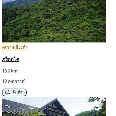
ความเสี่ยงต่ำ
ภูร็อกโค
10.0 km
10 เหตุการณ์
แจ้งเตือน