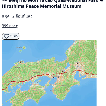
Meiji no Mori Takao Quasi-National Park →
Hiroshima Peace Memorial Museum
8 จุด · 2เดือนที่แล้ว
399 การดู
บันทึก