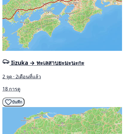
Iizuka → ทะเลสาบยะมะนะกะ
2 จุด · 2เดือนที่แล้ว
18 การดู
บันทึก