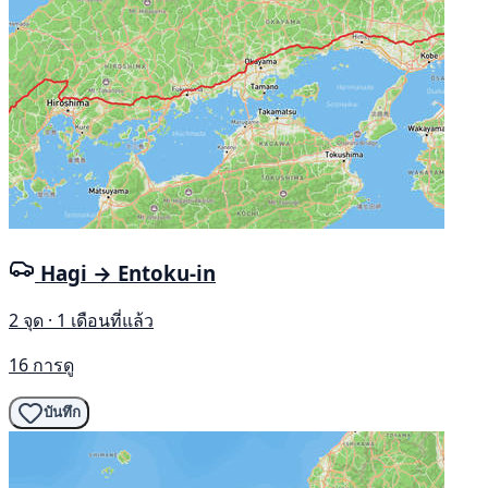
Hagi → Entoku-in
2 จุด · 1 เดือนที่แล้ว
16 การดู
บันทึก