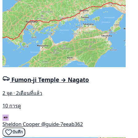
Fumon-ji Temple → Nagato
2 จุด · 2เดือนที่แล้ว
10 การดู
Sheldon Cooper
@guide-7eeab362
บันทึก