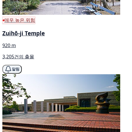
매우 높은 위험
Zuihō-ji Temple
920 m
3,205건의 출몰
알림