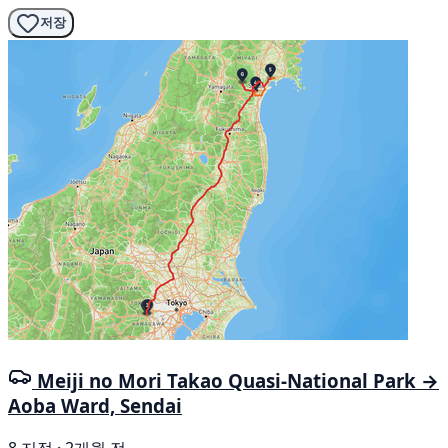
저장
Meiji no Mori Takao Quasi-National Park →
Aoba Ward, Sendai
8 지점 · 2개월 전