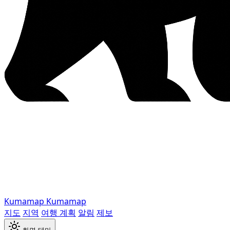
Kumamap
Kumamap
지도
지역
여행 계획
알림
제보