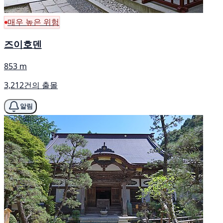
매우 높은 위험
즈이호덴
853 m
3,212건의 출몰
알림