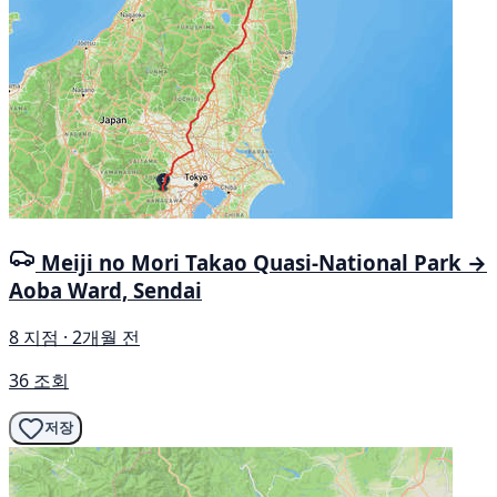
Meiji no Mori Takao Quasi-National Park →
Aoba Ward, Sendai
8 지점 · 2개월 전
36 조회
저장