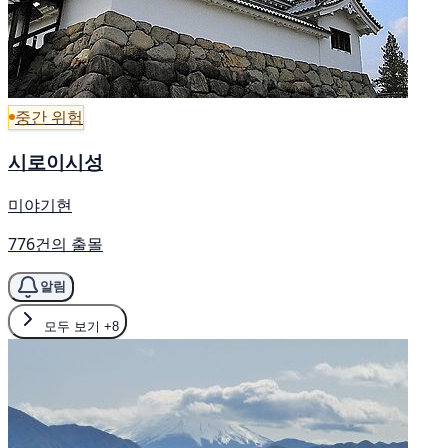
중간 위험
시로이시성
미야기현
776건의 출몰
알림
모두 보기
+8