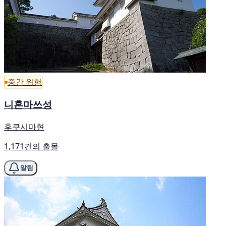
중간 위험
니혼마쓰성
후쿠시마현
1,171건의 출몰
알림