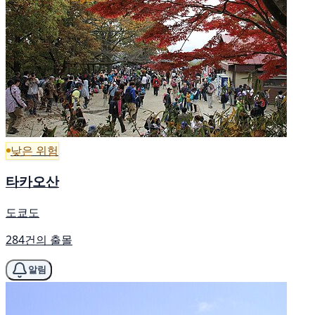
낮은 위험
타카오산
도쿄도
284건의 출몰
알림