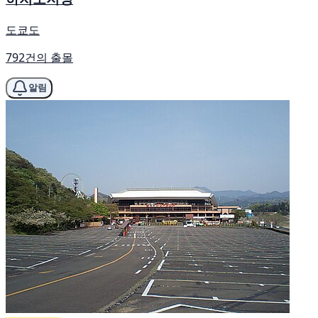
도쿄도
792건의 출몰
알림