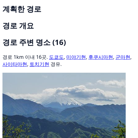
계획한 경로
경로 개요
경로 주변 명소
(16)
경로 1km 이내 16곳.
도쿄도
,
미야기현
,
후쿠시마현
,
군마현
,
사이타마현
,
토치기현
경유.