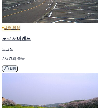
낮은 위험
도쿄 서머랜드
도쿄도
773건의 출몰
알림