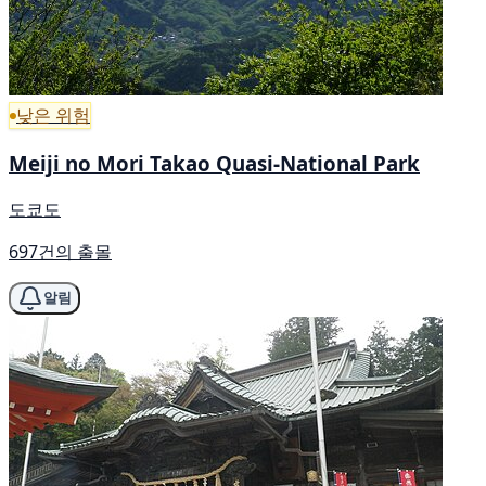
낮은 위험
Meiji no Mori Takao Quasi-National Park
도쿄도
697건의 출몰
알림