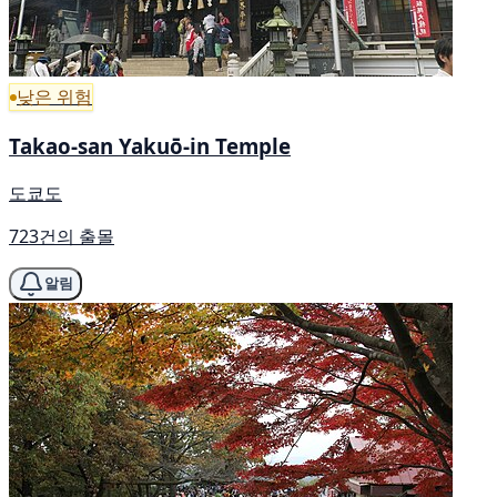
낮은 위험
Takao-san Yakuō-in Temple
도쿄도
723건의 출몰
알림