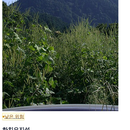
낮은 위험
하치오지성