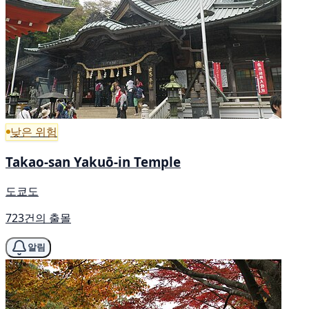
낮은 위험
Takao-san Yakuō-in Temple
도쿄도
723건의 출몰
알림