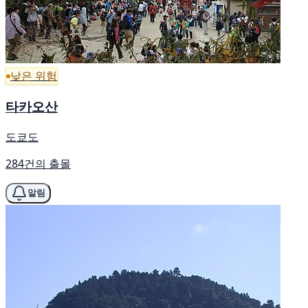
낮은 위험
타카오산
도쿄도
284건의 출몰
알림