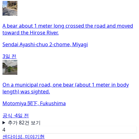
A bear about 1 meter long crossed the road and moved
toward the Hirose River.
Sendai Ayashi-chuo 2-chome, Miyagi
3일 전
On a municipal road, one bear (about 1 meter in body
length) was sighted.
Motomiya 関下, Fukushima
공식 ·
4일 전
추가 82건 보기
4
센다이성, 미야기현