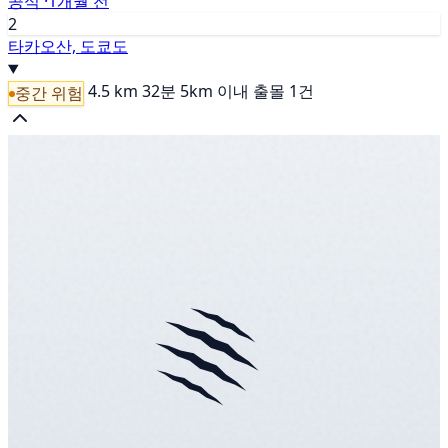
공식 ·
1개월 전
2
타카오산, 도쿄도
4.5 km
32분
5km 이내 출몰 1건
중간 위험