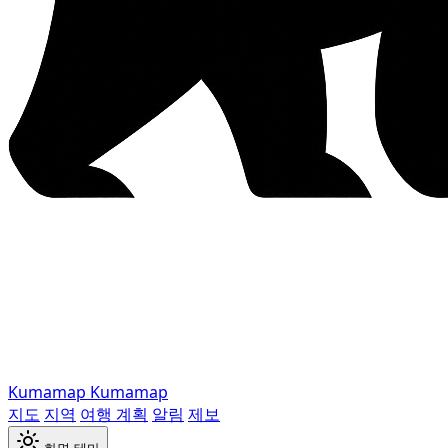
Kumamap
Kumamap
지도
지역
여행 계획
알림
제보