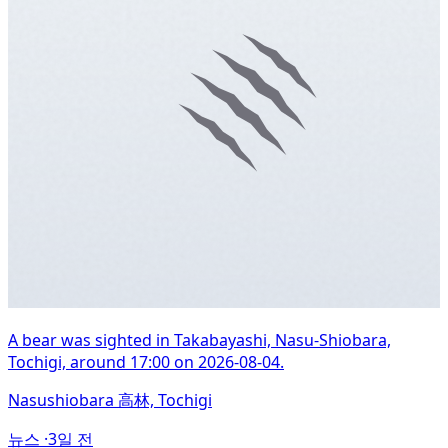
A bear was sighted in Takabayashi, Nasu-Shiobara,
Tochigi, around 17:00 on 2026-08-04.
Nasushiobara 高林, Tochigi
뉴스 ·
3일 전