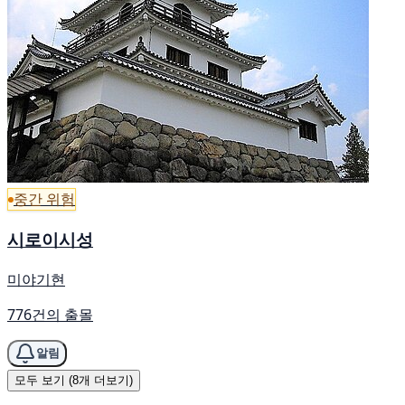
중간 위험
시로이시성
미야기현
776건의 출몰
알림
모두 보기 (8개 더보기)