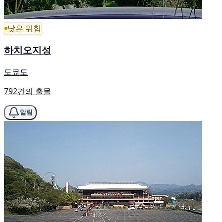
낮은 위험
하치오지성
도쿄도
792건의 출몰
알림