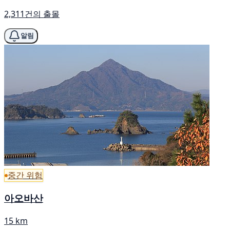
2,311건의 출몰
알림
중간 위험
아오바산
15 km