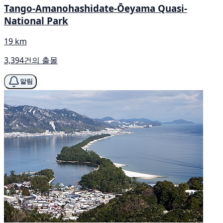
Tango-Amanohashidate-Ōeyama Quasi-
National Park
19 km
3,394건의 출몰
알림