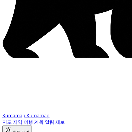
Kumamap
Kumamap
지도
지역
여행 계획
알림
제보