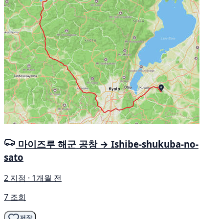
마이즈루 해군 공창 → Ishibe-shukuba-no-
sato
2 지점 · 1개월 전
7 조회
저장