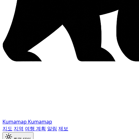
Kumamap
Kumamap
지도
지역
여행 계획
알림
제보