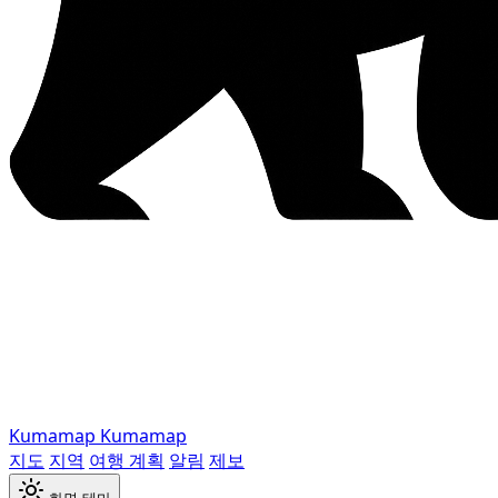
Kumamap
Kumamap
지도
지역
여행 계획
알림
제보