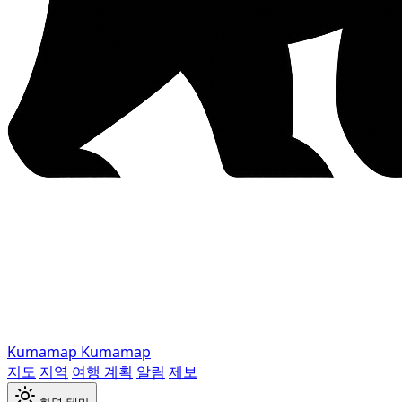
Kumamap
Kumamap
지도
지역
여행 계획
알림
제보