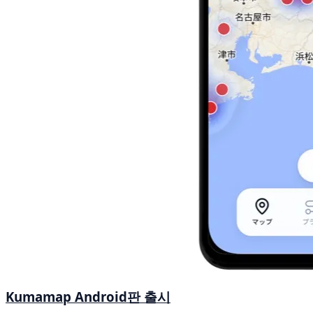
Kumamap Android판 출시