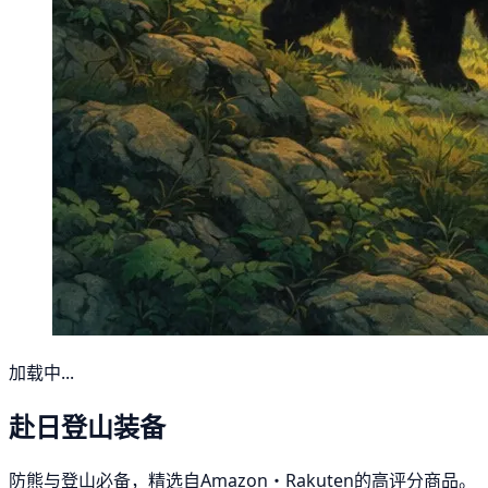
加载中...
赴日登山装备
防熊与登山必备，精选自Amazon・Rakuten的高评分商品。