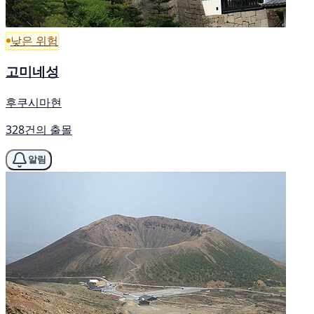
낮은 위험
고미네성
후쿠시마현
328건의 출몰
알림