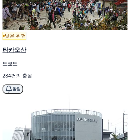
낮은 위험
타카오산
도쿄도
284건의 출몰
알림