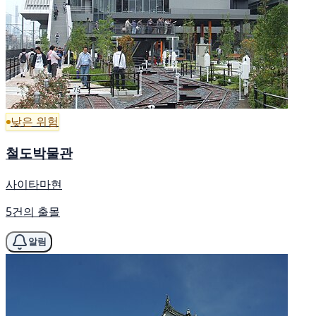
낮은 위험
철도박물관
사이타마현
5건의 출몰
알림