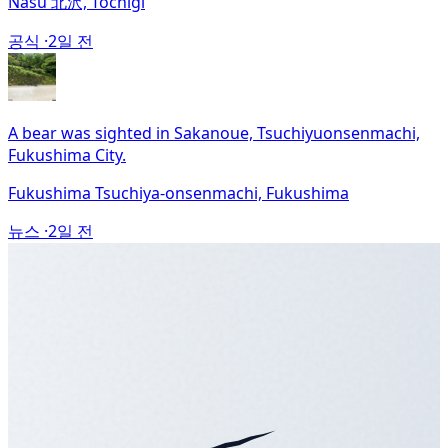
Nasu 北沢, Tochigi
공식 ·
2일 전
A bear was sighted in Sakanoue, Tsuchiyuonsenmachi,
Fukushima City.
Fukushima Tsuchiya-onsenmachi, Fukushima
뉴스 ·
2일 전