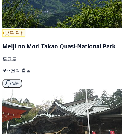
낮은 위험
Meiji no Mori Takao Quasi-National Park
도쿄도
697건의 출몰
알림