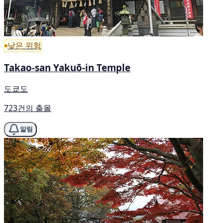
낮은 위험
Takao-san Yakuō-in Temple
도쿄도
723건의 출몰
알림