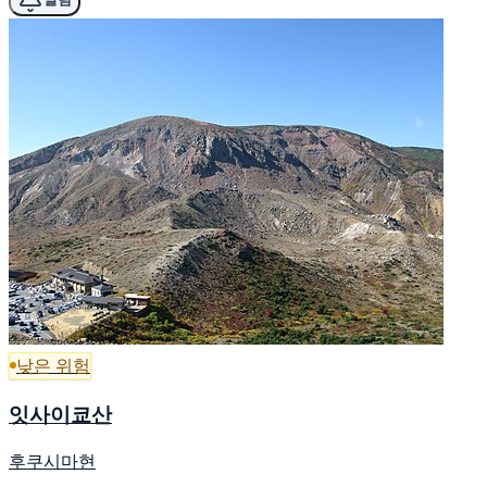
낮은 위험
잇사이쿄산
후쿠시마현