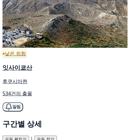
낮은 위험
잇사이쿄산
후쿠시마현
534건의 출몰
알림
구간별 상세
|
모두 펼치기
모두 접기