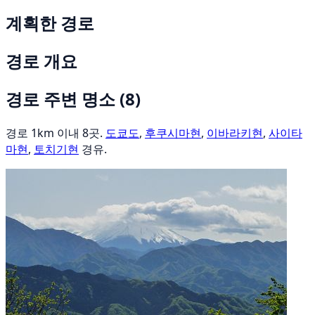
계획한 경로
경로 개요
경로 주변 명소
(8)
경로 1km 이내 8곳.
도쿄도
,
후쿠시마현
,
이바라키현
,
사이타
마현
,
토치기현
경유.