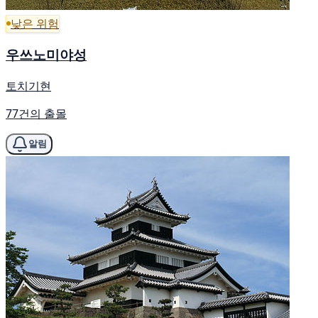
낮은 위험
우쓰노미야성
토치기현
77건의 출몰
알림