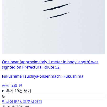
One bear (approximately 1 meter in body length) was
sighted on Prefectural Route 52.
Fukushima Tsuchiya-onsenmachi, Fukushima
공식 ·
2일 전
추가 19건 보기
G
잇사이쿄산, 후쿠시마현
총 거리: 304 km