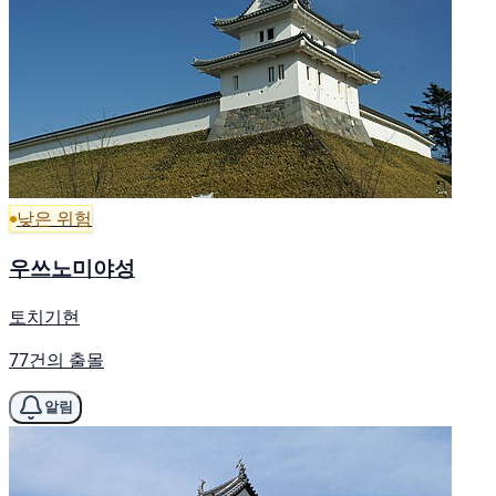
낮은 위험
우쓰노미야성
토치기현
77건의 출몰
알림