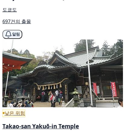
도쿄도
697건의 출몰
알림
낮은 위험
Takao-san Yakuō-in Temple