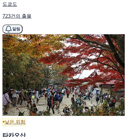
도쿄도
723건의 출몰
알림
낮은 위험
타카오산