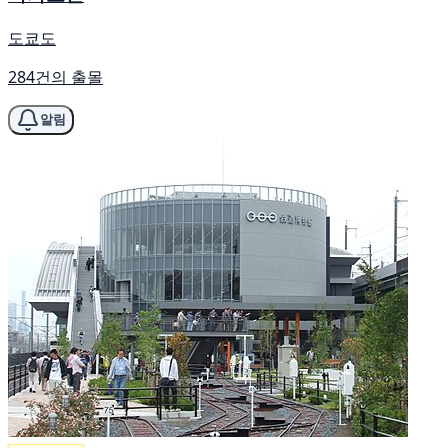
도쿄도
284건의 출몰
알림