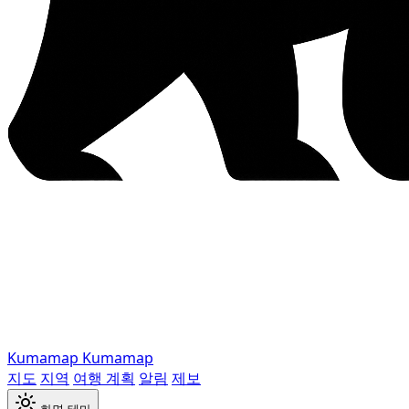
Kumamap
Kumamap
지도
지역
여행 계획
알림
제보