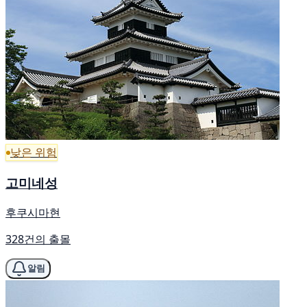
낮은 위험
고미네성
후쿠시마현
328건의 출몰
알림