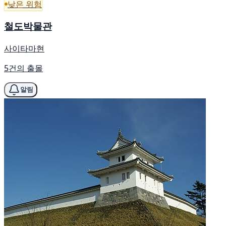
낮은 위험
철도박물관
사이타마현
5건의 출몰
알림