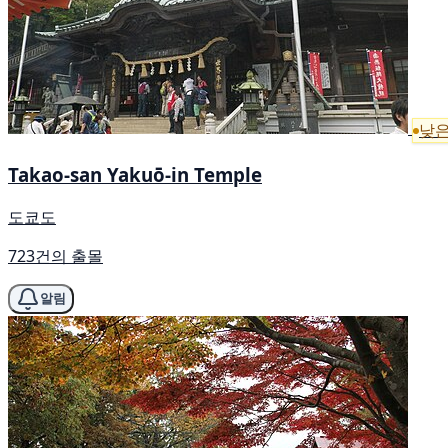
낮은
Takao-san Yakuō-in Temple
도쿄도
723건의 출몰
알림