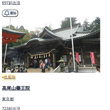
697起出沒
通知
低風險
高尾山藥王院
東京都
723起出沒