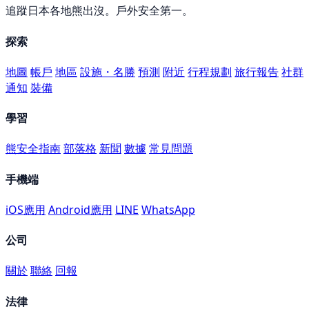
追蹤日本各地熊出沒。戶外安全第一。
探索
地圖
帳戶
地區
設施・名勝
預測
附近
行程規劃
旅行報告
社群
通知
裝備
學習
熊安全指南
部落格
新聞
數據
常見問題
手機端
iOS應用
Android應用
LINE
WhatsApp
公司
關於
聯絡
回報
法律