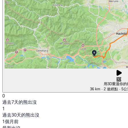
3D
用3D重溫你的
36 km
· 2 途經點
· 5
0
過去7天的熊出沒
1
過去30天的熊出沒
1個月前