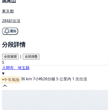
高尾山
東京都
284起出沒
通知
分段詳情
|
全部展開
全部摺疊
S
入間市、埼玉縣
36 km
7小時26分鐘
5 公里內 1 次出沒
中等風險