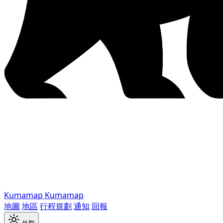
Kumamap
Kumamap
地圖
地區
行程規劃
通知
回報