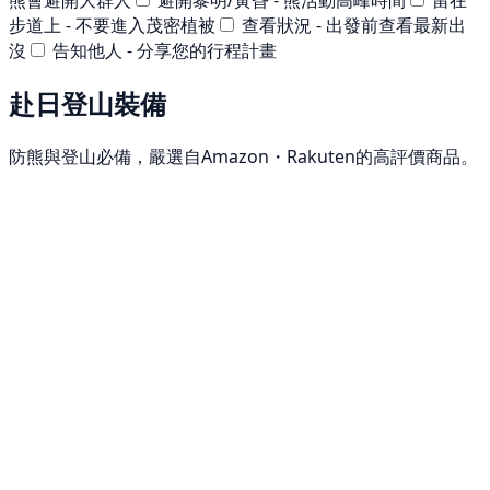
熊會避開大群人
避開黎明/黃昏 - 熊活動高峰時間
留在
步道上 - 不要進入茂密植被
查看狀況 - 出發前查看最新出
沒
告知他人 - 分享您的行程計畫
赴日登山裝備
防熊與登山必備，嚴選自Amazon・Rakuten的高評價商品。