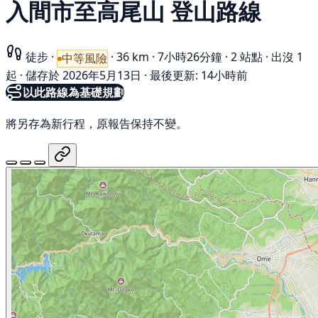
入間市至高尾山 登山路線
徒步
·
·
36 km
·
7小時26分鐘
·
2 站點
·
出沒 1
中等風險
起
·
儲存於 2026年5月13日
·
最後更新: 14小時前
以此路線為基礎規劃
將另存為新行程，原報告保持不變。