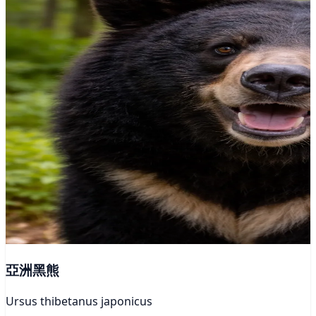
亞洲黑熊
Ursus thibetanus japonicus