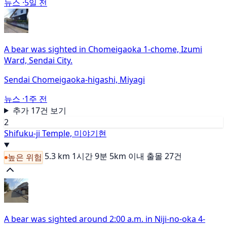
뉴스 ·
5일 전
A bear was sighted in Chomeigaoka 1-chome, Izumi
Ward, Sendai City.
Sendai Chomeigaoka-higashi, Miyagi
뉴스 ·
1주 전
추가 17건 보기
2
Shifuku-ji Temple, 미야기현
5.3 km
1시간 9분
5km 이내 출몰 27건
높은 위험
A bear was sighted around 2:00 a.m. in Niji-no-oka 4-