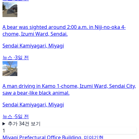
A bear was sighted around 2:00 a.m. in Niji-no-oka 4-
chome, Izumi Ward, Sendai.
Sendai Kamiyagari, Miyagi
뉴스 ·
3일 전
A man driving in Kamo 1-chome, Izumi Ward, Sendai City,
saw a bear-like black animal.
Sendai Kamiyagari, Miyagi
뉴스 ·
5일 전
추가 34건 보기
1
Miyagi Prefectural Office Building, 미야기현