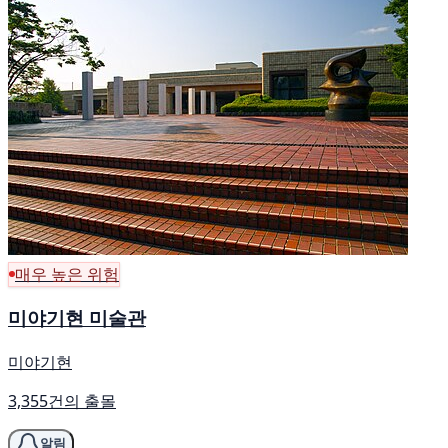
매우 높은 위험
미야기현 미술관
미야기현
3,355건의 출몰
알림