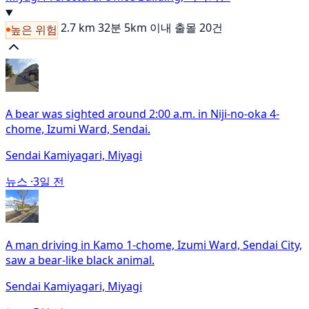
2.7 km
32분
5km 이내 출몰 20건
높은 위험
A bear was sighted around 2:00 a.m. in Niji-no-oka 4-
chome, Izumi Ward, Sendai.
Sendai Kamiyagari, Miyagi
뉴스 ·
3일 전
A man driving in Kamo 1-chome, Izumi Ward, Sendai City,
saw a bear-like black animal.
Sendai Kamiyagari, Miyagi