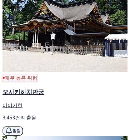
매우 높은 위험
오사키하치만궁
미야기현
3,453건의 출몰
알림