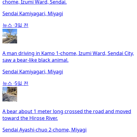
chome, Izumi Ward, Sendai.
Sendai Kamiyagari, Miyagi
뉴스 ·
3일 전
A man driving in Kamo 1-chome, Izumi Ward, Sendai City,
saw a bear-like black animal.
Sendai Kamiyagari, Miyagi
뉴스 ·
5일 전
A bear about 1 meter long crossed the road and moved
toward the Hirose River.
Sendai Ayashi-chuo 2-chome, Miyagi