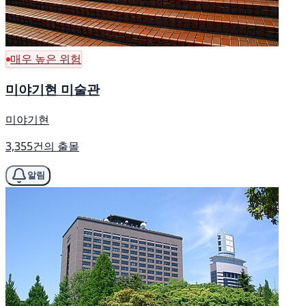
매우 높은 위험
미야기현 미술관
미야기현
3,355건의 출몰
알림