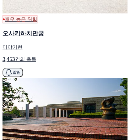
매우 높은 위험
오사키하치만궁
미야기현
3,453건의 출몰
알림