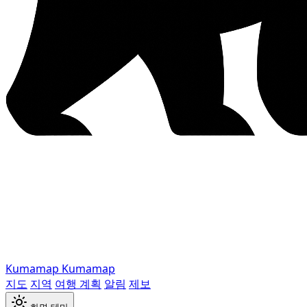
Kumamap
Kumamap
지도
지역
여행 계획
알림
제보