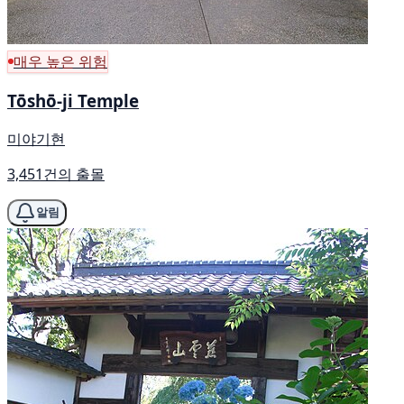
매우 높은 위험
Tōshō-ji Temple
미야기현
3,451건의 출몰
알림