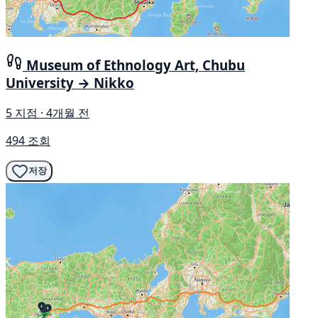
Museum of Ethnology Art, Chubu
University → Nikko
5 지점 · 4개월 전
494 조회
저장