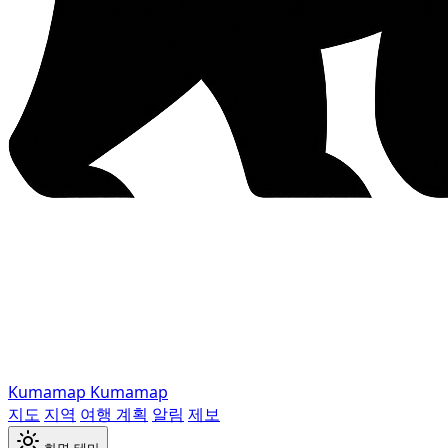
Kumamap
Kumamap
지도
지역
여행 계획
알림
제보