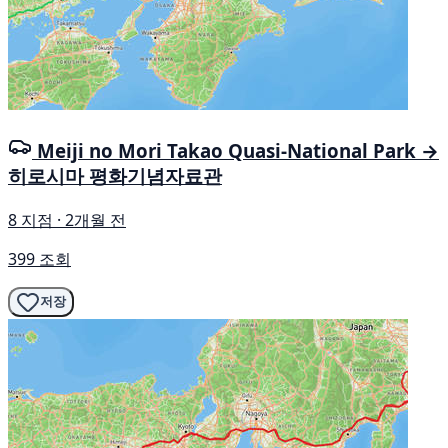
Meiji no Mori Takao Quasi-National Park →
히로시마 평화기념자료관
8 지점 · 2개월 전
399 조회
저장