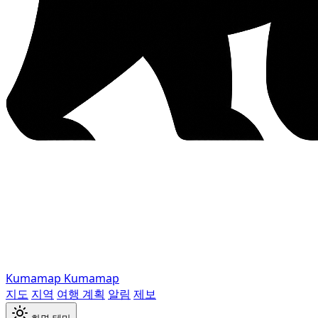
Kumamap
Kumamap
지도
지역
여행 계획
알림
제보