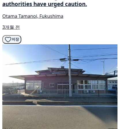
authorities have urged caution.
Otama Tamanoi, Fukushima
3개월 전
저장