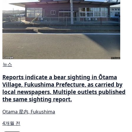
뉴스
Reports indicate a bear sighting in Ōtama
Village, Fukushima Prefecture, as carried by
local newspapers. Multiple outlets published
the same sighting report.
Otama 星内, Fukushima
4개월 전