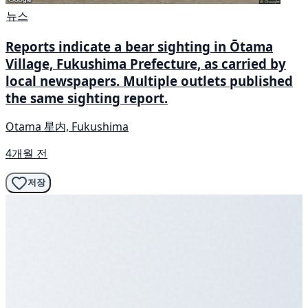
뉴스
Reports indicate a bear sighting in Ōtama
Village, Fukushima Prefecture, as carried by
local newspapers. Multiple outlets published
the same sighting report.
Otama 星内, Fukushima
4개월 전
저장