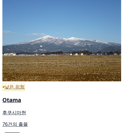
낮은 위험
Otama
후쿠시마현
76건의 출몰