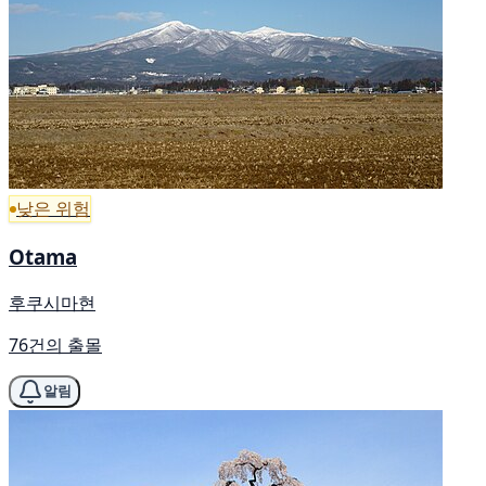
낮은 위험
Otama
후쿠시마현
76건의 출몰
알림