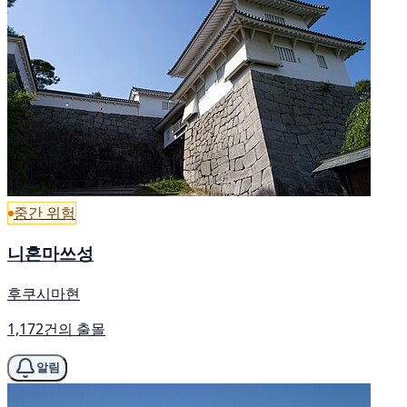
중간 위험
니혼마쓰성
후쿠시마현
1,172건의 출몰
알림