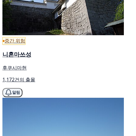
중간 위험
니혼마쓰성
후쿠시마현
1,172건의 출몰
알림