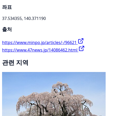
좌표
37.534355, 140.371190
출처
https://www.minpo.jp/articles/-/96621
https://www.47news.jp/14086462.html
관련 지역