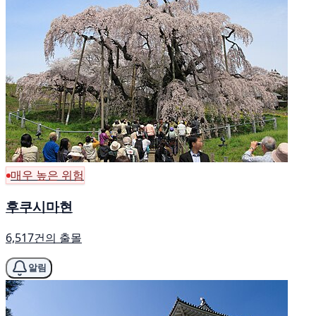
매우 높은 위험
후쿠시마현
6,517건의 출몰
알림