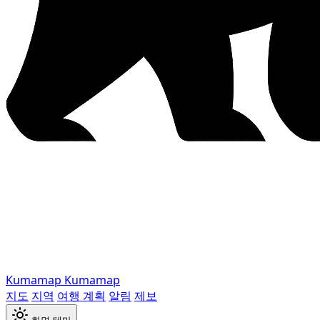
Kumamap
Kumamap
지도
지역
여행 계획
알림
제보