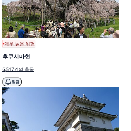
매우 높은 위험
후쿠시마현
6,517건의 출몰
알림