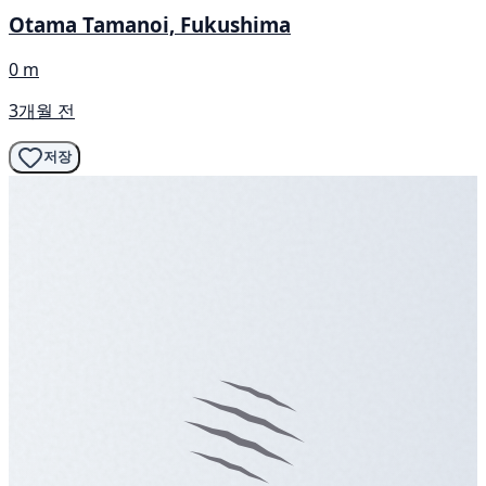
Otama Tamanoi, Fukushima
0 m
3개월 전
저장