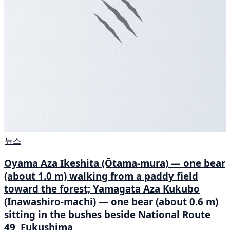
뉴스
Oyama Aza Ikeshita (Ōtama-mura) — one bear
(about 1.0 m) walking from a paddy field
toward the forest; Yamagata Aza Kukubo
(Inawashiro-machi) — one bear (about 0.6 m)
sitting in the bushes beside National Route
49, Fukushima