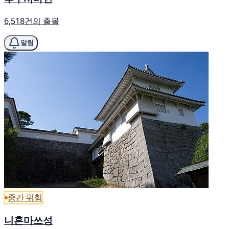
6,518건의 출몰
알림
중간 위험
니혼마쓰성