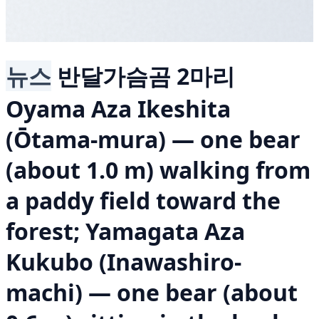
뉴스
반달가슴곰 2마리
Oyama Aza Ikeshita
(Ōtama-mura) — one bear
(about 1.0 m) walking from
a paddy field toward the
forest; Yamagata Aza
Kukubo (Inawashiro-
machi) — one bear (about