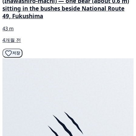
(Inawashiro-machi) — one bear (about 0.6 m)
sitting in the bushes beside National Route
49, Fukushima
43 m
4개월 전
저장