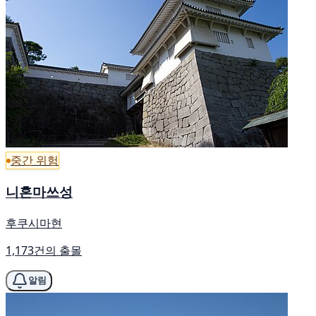
중간 위험
니혼마쓰성
후쿠시마현
1,173건의 출몰
알림