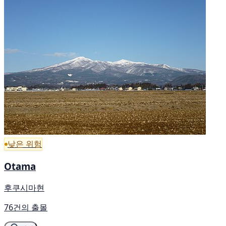
낮은 위험
Otama
후쿠시마현
76건의 출몰