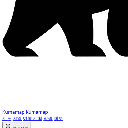
Kumamap
Kumamap
지도
지역
여행 계획
알림
제보