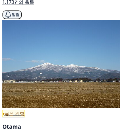
1,173건의 출몰
알림
낮은 위험
Otama