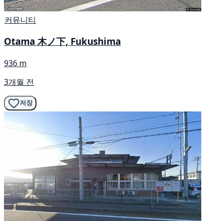
커뮤니티
Otama 木ノ下, Fukushima
936 m
3개월 전
저장