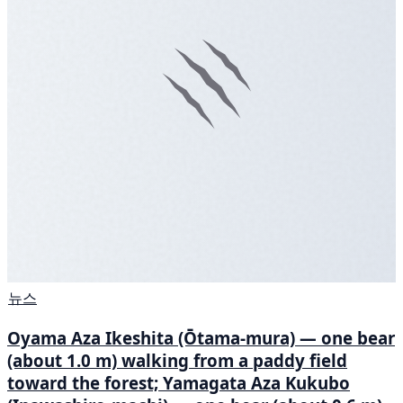
뉴스
Oyama Aza Ikeshita (Ōtama-mura) — one bear
(about 1.0 m) walking from a paddy field
toward the forest; Yamagata Aza Kukubo