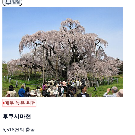
알림
매우 높은 위험
후쿠시마현
6,518건의 출몰