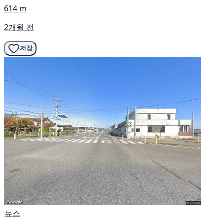
614 m
2개월 전
저장
뉴스