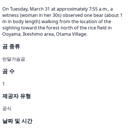
On Tuesday, March 31 at approximately 7:55 a.m., a
witness (woman in her 30s) observed one bear (about 1
m in body length) walking from the location of the
sighting toward the forest north of the rice field in
Ooyama, Ikeshimo area, Otama Village.
곰 종류
반달가슴곰
곰 수
1
제공자 유형
공식
날짜 및 시간