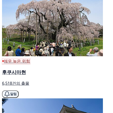
매우 높은 위험
후쿠시마현
6,518건의 출몰
알림