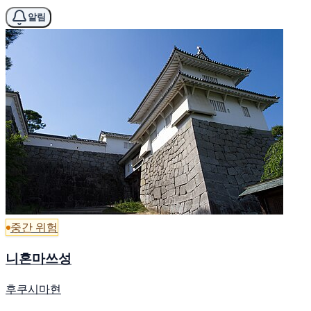
알림
중간 위험
니혼마쓰성
후쿠시마현