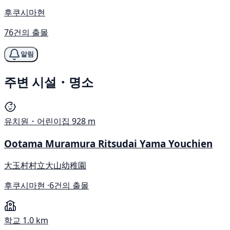
후쿠시마현
76건의 출몰
알림
주변 시설・명소
유치원・어린이집
928 m
Ootama Muramura Ritsudai Yama Youchien
大玉村村立大山幼稚園
후쿠시마현 ·
6건의 출몰
학교
1.0 km