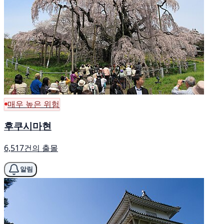
매우 높은 위험
후쿠시마현
6,517건의 출몰
알림