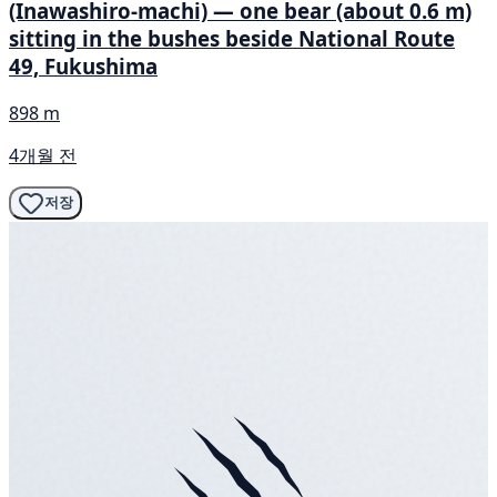
(Inawashiro-machi) — one bear (about 0.6 m)
sitting in the bushes beside National Route
49, Fukushima
898 m
4개월 전
저장