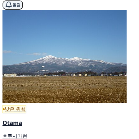
알림
낮은 위험
Otama
후쿠시마현