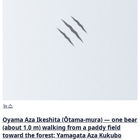
뉴스
Oyama Aza Ikeshita (Ōtama-mura) — one bear
(about 1.0 m) walking from a paddy field
toward the forest; Yamagata Aza Kukubo