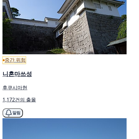
중간 위험
니혼마쓰성
후쿠시마현
1,172건의 출몰
알림