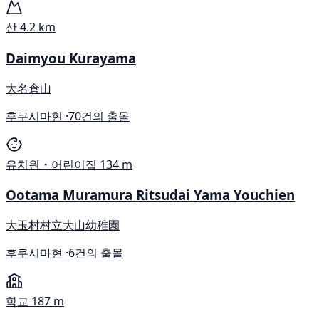
산
4.2 km
Daimyou Kurayama
大名倉山
후쿠시마현 ·
70건의 출몰
유치원・어린이집
134 m
Ootama Muramura Ritsudai Yama Youchien
大玉村村立大山幼稚園
후쿠시마현 ·
6건의 출몰
학교
187 m