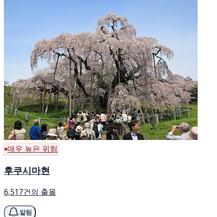
매우 높은 위험
후쿠시마현
6,517건의 출몰
알림