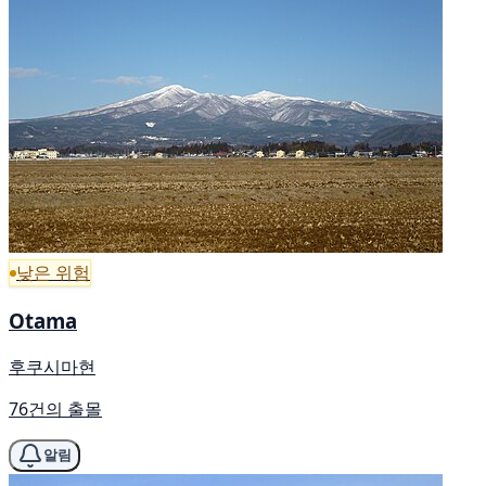
낮은 위험
Otama
후쿠시마현
76건의 출몰
알림