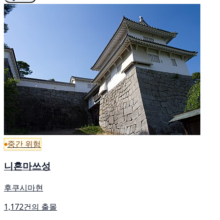
중간 위험
니혼마쓰성
후쿠시마현
1,172건의 출몰