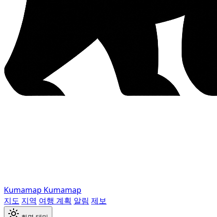
Kumamap
Kumamap
지도
지역
여행 계획
알림
제보