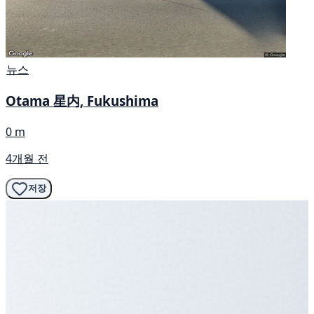
뉴스
Otama 星内, Fukushima
0 m
4개월 전
저장