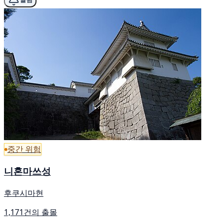
중간 위험
니혼마쓰성
후쿠시마현
1,171건의 출몰