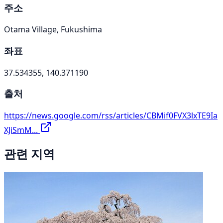
주소
Otama Village, Fukushima
좌표
37.534355, 140.371190
출처
https://news.google.com/rss/articles/CBMif0FVX3lxTE9Ia
XJiSmM...
관련 지역