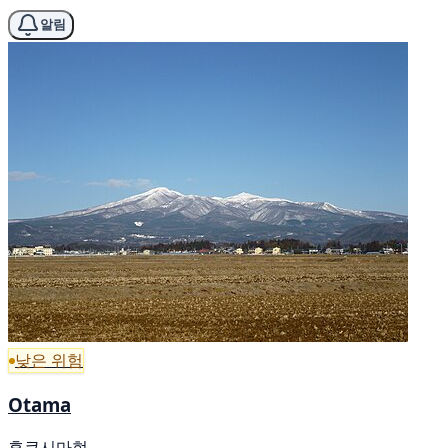
알림
낮은 위험
Otama
후쿠시마현