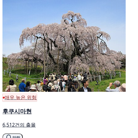
매우 높은 위험
후쿠시마현
6,512건의 출몰
알림