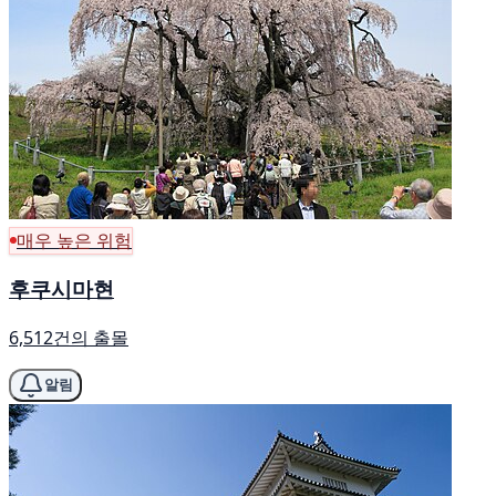
매우 높은 위험
후쿠시마현
6,512건의 출몰
알림