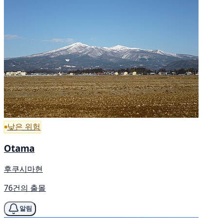
낮은 위험
Otama
후쿠시마현
76건의 출몰
알림