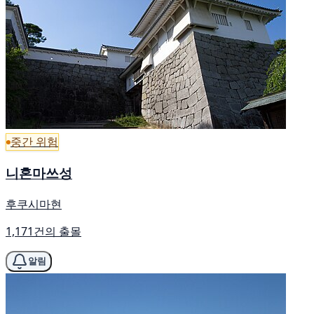
중간 위험
니혼마쓰성
후쿠시마현
1,171건의 출몰
알림