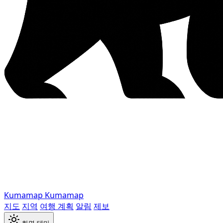
Kumamap
Kumamap
지도
지역
여행 계획
알림
제보