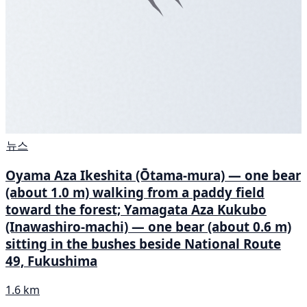
뉴스
Oyama Aza Ikeshita (Ōtama-mura) — one bear
(about 1.0 m) walking from a paddy field
toward the forest; Yamagata Aza Kukubo
(Inawashiro-machi) — one bear (about 0.6 m)
sitting in the bushes beside National Route
49, Fukushima
1.6 km