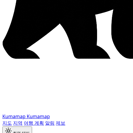
Kumamap
Kumamap
지도
지역
여행 계획
알림
제보