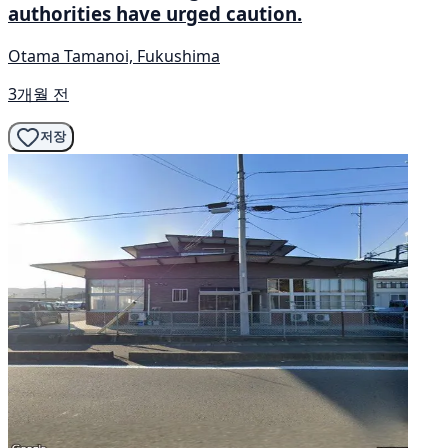
authorities have urged caution.
Otama Tamanoi, Fukushima
3개월 전
저장