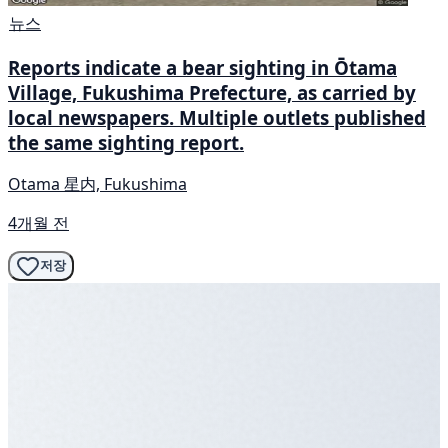
뉴스
Reports indicate a bear sighting in Ōtama
Village, Fukushima Prefecture, as carried by
local newspapers. Multiple outlets published
the same sighting report.
Otama 星内, Fukushima
4개월 전
저장