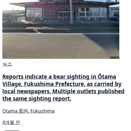
뉴스
Reports indicate a bear sighting in Ōtama
Village, Fukushima Prefecture, as carried by
local newspapers. Multiple outlets published
the same sighting report.
Otama 星内, Fukushima
4개월 전