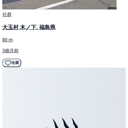
社群
大玉村 木ノ下, 福島県
80 m
3個月前
收藏