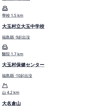
學校
1.5 km
大玉村立大玉中学校
福島縣 ·
9起出沒
醫院
1.7 km
大玉村保健センター
福島縣 ·
10起出沒
山
4.2 km
大名倉山