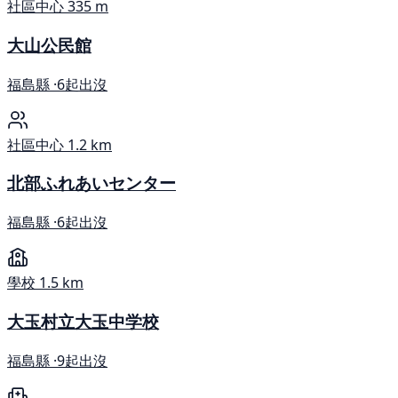
社區中心
335 m
大山公民館
福島縣 ·
6起出沒
社區中心
1.2 km
北部ふれあいセンター
福島縣 ·
6起出沒
學校
1.5 km
大玉村立大玉中学校
福島縣 ·
9起出沒