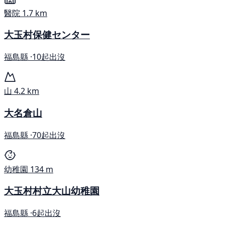
醫院
1.7 km
大玉村保健センター
福島縣 ·
10起出沒
山
4.2 km
大名倉山
福島縣 ·
70起出沒
幼稚園
134 m
大玉村村立大山幼稚園
福島縣 ·
6起出沒