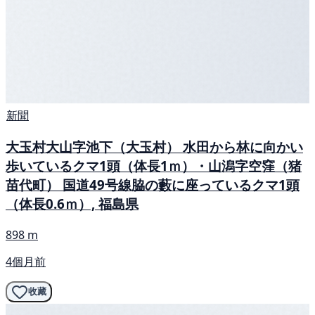
新聞
大玉村大山字池下（大玉村） 水田から林に向かい
歩いているクマ1頭（体長1ｍ）・山潟字空窪（猪
苗代町） 国道49号線脇の藪に座っているクマ1頭
（体長0.6ｍ）, 福島県
898 m
4個月前
收藏