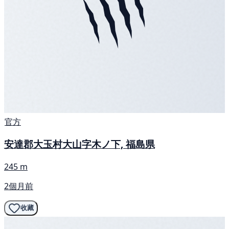
官方
安達郡大玉村大山字木ノ下, 福島県
245 m
2個月前
收藏