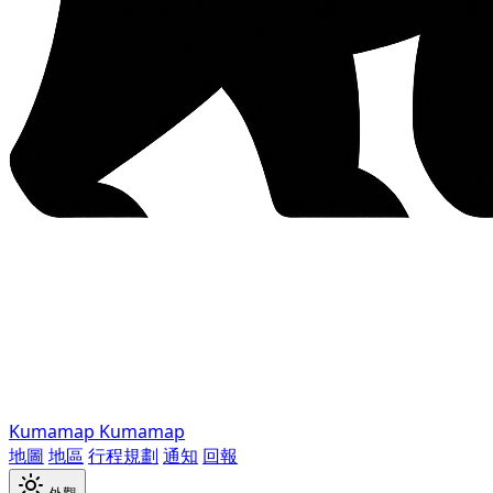
Kumamap
Kumamap
地圖
地區
行程規劃
通知
回報