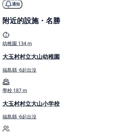
通知
附近的設施・名勝
幼稚園
134 m
大玉村村立大山幼稚園
福島縣 ·
6起出沒
學校
187 m
大玉村村立大山小学校
福島縣 ·
6起出沒