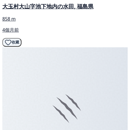
大玉村大山字池下地内の水田, 福島県
858 m
4個月前
收藏