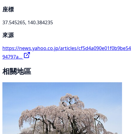
座標
37.545265, 140.384235
來源
https://news.yahoo.co.jp/articles/cf5d4a090e01f0b9be54
94797a...
相關地區