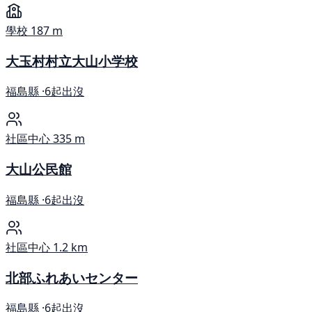
學校
187 m
大玉村村立大山小学校
福島縣 ·
6起出沒
社區中心
335 m
大山公民館
福島縣 ·
6起出沒
社區中心
1.2 km
北部ふれあいセンター
福島縣 ·
6起出沒