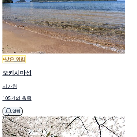
낮은 위험
오키시마섬
시가현
105건의 출몰
알림