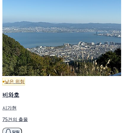
낮은 위험
비와호
시가현
75건의 출몰
알림