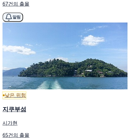
67건의 출몰
알림
낮은 위험
지쿠부섬
시가현
65건의 출몰