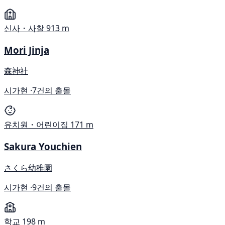
신사・사찰
913 m
Mori Jinja
森神社
시가현 ·
7건의 출몰
유치원・어린이집
171 m
Sakura Youchien
さくら幼稚園
시가현 ·
9건의 출몰
학교
198 m