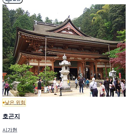
낮은 위험
호곤지
시가현