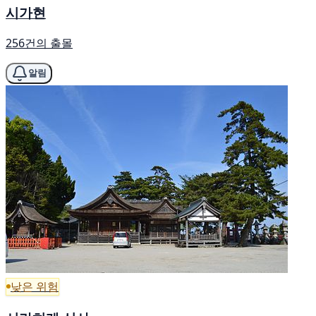
시가현
256건의 출몰
알림
낮은 위험