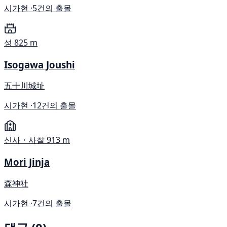
시가현 ·
5건의 출몰
성
825 m
Isogawa Joushi
五十川城址
시가현 ·
12건의 출몰
신사・사찰
913 m
Mori Jinja
森神社
시가현 ·
7건의 출몰