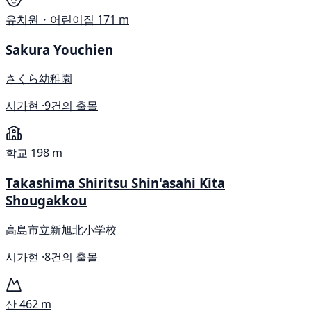
유치원・어린이집
171 m
Sakura Youchien
さくら幼稚園
시가현 ·
9건의 출몰
학교
198 m
Takashima Shiritsu Shin'asahi Kita
Shougakkou
高島市立新旭北小学校
시가현 ·
8건의 출몰
산
462 m