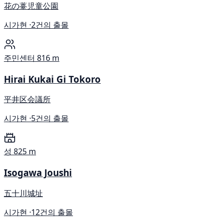
花の薹児童公園
시가현 ·
2건의 출몰
주민센터
816 m
Hirai Kukai Gi Tokoro
平井区会議所
시가현 ·
5건의 출몰
성
825 m
Isogawa Joushi
五十川城址
시가현 ·
12건의 출몰