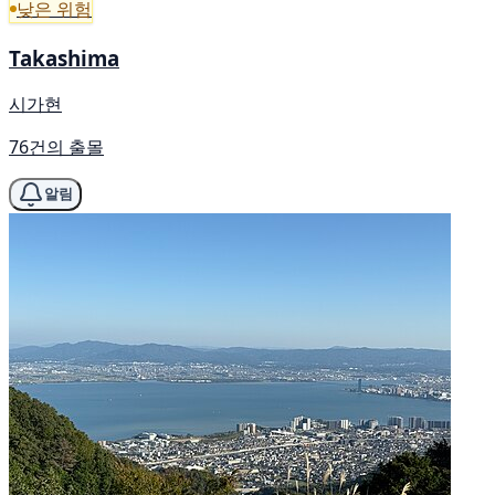
낮은 위험
Takashima
시가현
76건의 출몰
알림