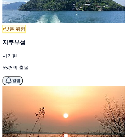
낮은 위험
지쿠부섬
시가현
65건의 출몰
알림