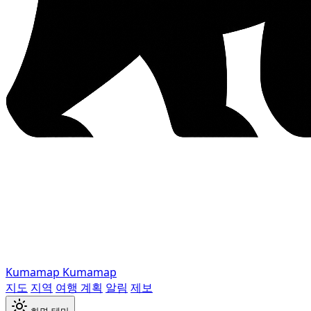
Kumamap
Kumamap
지도
지역
여행 계획
알림
제보