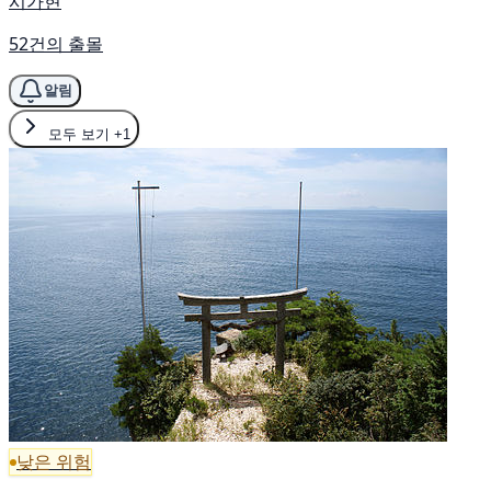
시가현
52건의 출몰
알림
모두 보기
+1
낮은 위험