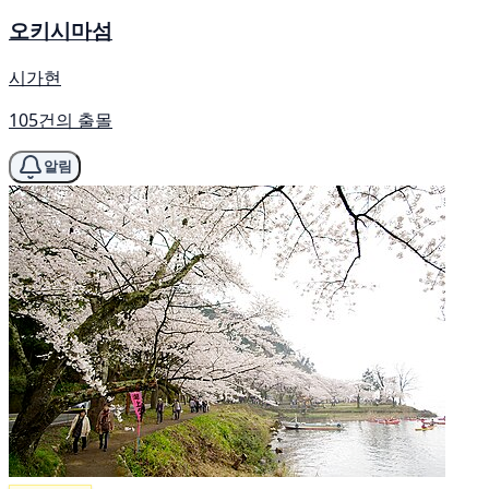
오키시마섬
시가현
105건의 출몰
알림