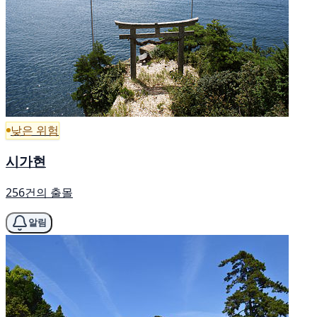
낮은 위험
시가현
256건의 출몰
알림