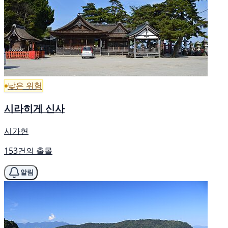
낮은 위험
시라히게 신사
시가현
153건의 출몰
알림