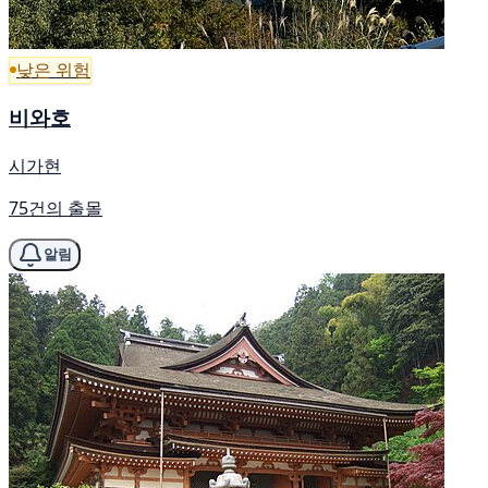
낮은 위험
비와호
시가현
75건의 출몰
알림