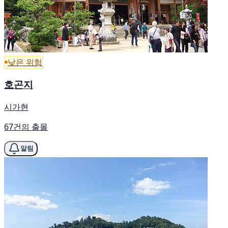
낮은 위험
호곤지
시가현
67건의 출몰
알림