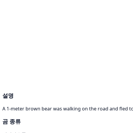
설명
A 1-meter brown bear was walking on the road and fled t
곰 종류