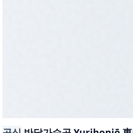
공식
반달가슴곰
Yurihonjō 