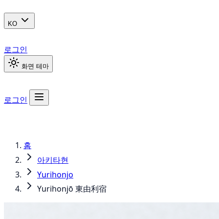
KO
로그인
화면 테마
로그인
홈
아키타현
Yurihonjo
Yurihonjō 東由利宿