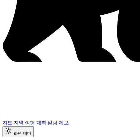
지도
지역
여행 계획
알림
제보
화면 테마