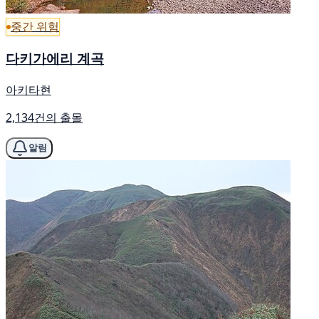
중간 위험
다키가에리 계곡
아키타현
2,134건의 출몰
알림