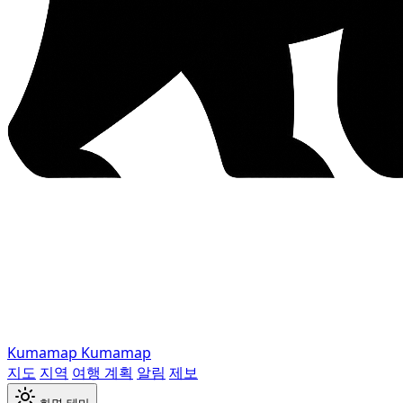
Kumamap
Kumamap
지도
지역
여행 계획
알림
제보