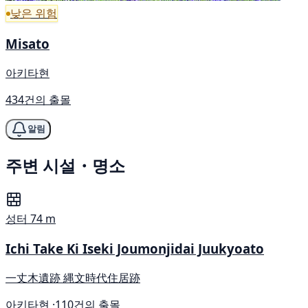
낮은 위험
Misato
아키타현
434건의 출몰
알림
주변 시설・명소
성터
74 m
Ichi Take Ki Iseki Joumonjidai Juukyoato
一丈木遺跡 縄文時代住居跡
아키타현 ·
110건의 출몰