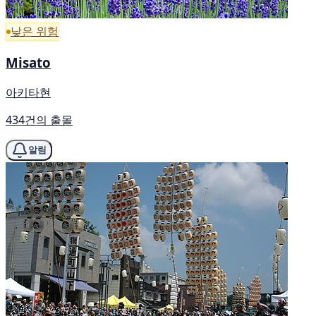
낮은 위험
Misato
아키타현
434건의 출몰
알림