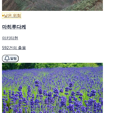
낮은 위험
마히루다케
아키타현
592건의 출몰
알림