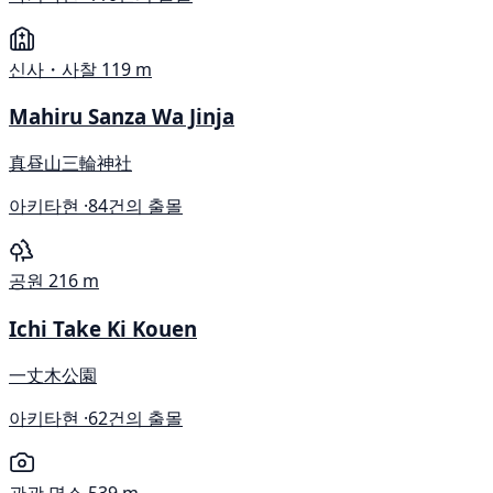
신사・사찰
119 m
Mahiru Sanza Wa Jinja
真昼山三輪神社
아키타현 ·
84건의 출몰
공원
216 m
Ichi Take Ki Kouen
一丈木公園
아키타현 ·
62건의 출몰
관광 명소
539 m