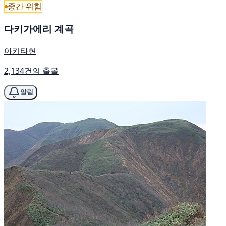
중간 위험
다키가에리 계곡
아키타현
2,134건의 출몰
알림