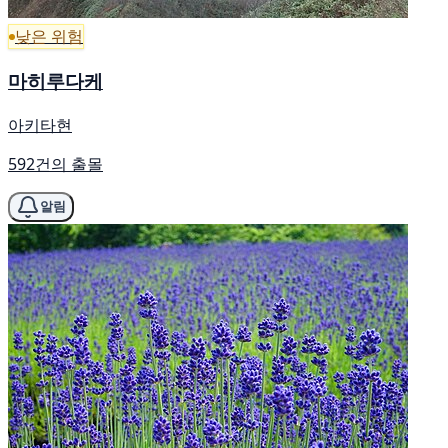
낮은 위험
마히루다케
아키타현
592건의 출몰
알림