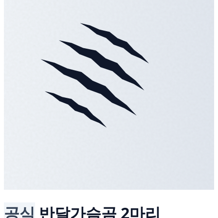
공식
반달가슴곰 2마리