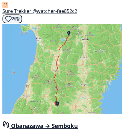
Sure Trekker
@watcher-fae852c2
저장
Obanazawa → Semboku