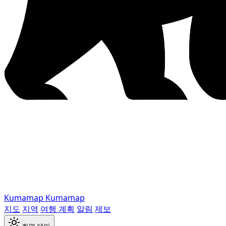
Kumamap
Kumamap
지도
지역
여행 계획
알림
제보