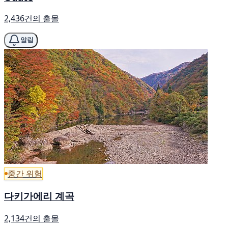
2,436건의 출몰
알림
중간 위험
다키가에리 계곡
2,134건의 출몰