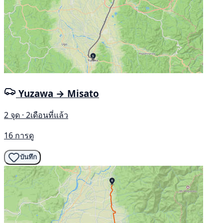
Yuzawa → Misato
2 จุด · 2เดือนที่แล้ว
16 การดู
บันทึก