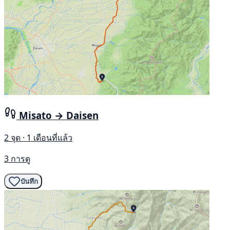
Misato → Daisen
2 จุด · 1 เดือนที่แล้ว
3 การดู
บันทึก