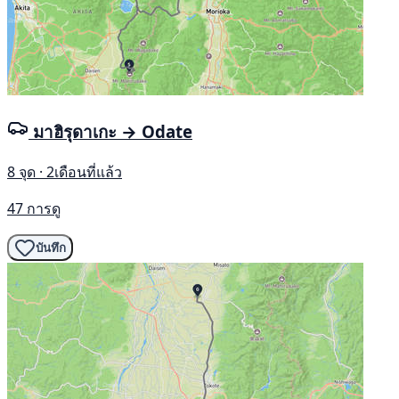
มาฮิรุดาเกะ → Odate
8 จุด · 2เดือนที่แล้ว
47 การดู
บันทึก