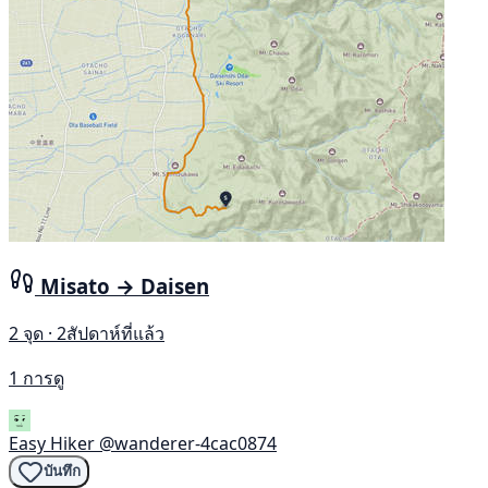
Misato → Daisen
2 จุด · 2สัปดาห์ที่แล้ว
1 การดู
Easy Hiker
@wanderer-4cac0874
บันทึก