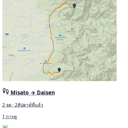
Misato → Daisen
2 จุด · 2สัปดาห์ที่แล้ว
1 การดู