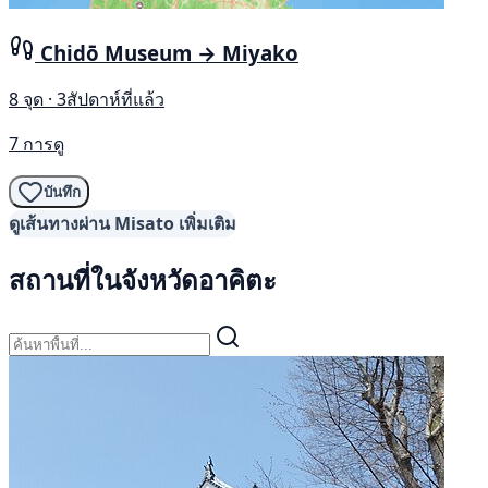
Chidō Museum → Miyako
8 จุด · 3สัปดาห์ที่แล้ว
7 การดู
บันทึก
ดูเส้นทางผ่าน Misato เพิ่มเติม
สถานที่ในจังหวัดอาคิตะ