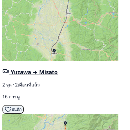
Yuzawa → Misato
2 จุด · 2เดือนที่แล้ว
16 การดู
บันทึก