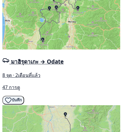
มาฮิรุดาเกะ → Odate
8 จุด · 2เดือนที่แล้ว
47 การดู
บันทึก