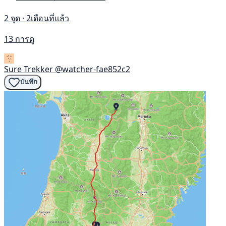
2 จุด · 2เดือนที่แล้ว
13 การดู
Sure Trekker
@watcher-fae852c2
บันทึก