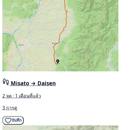
Misato → Daisen
2 จุด · 1 เดือนที่แล้ว
3 การดู
บันทึก