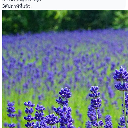
3สัปดาห์ที่แล้ว