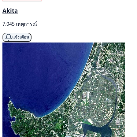
Akita
7,045 เหตุการณ์
แจ้งเตือน