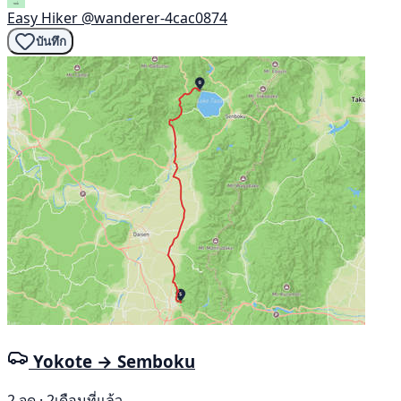
Easy Hiker
@wanderer-4cac0874
บันทึก
Yokote → Semboku
2 จุด · 2เดือนที่แล้ว