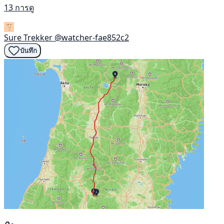
13 การดู
Sure Trekker
@watcher-fae852c2
บันทึก