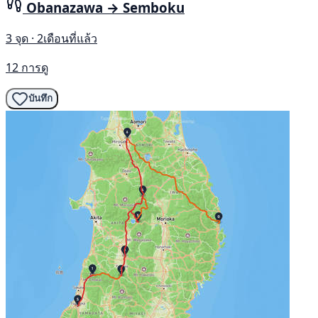
Obanazawa → Semboku
3 จุด · 2เดือนที่แล้ว
12 การดู
บันทึก