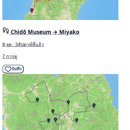
Chidō Museum → Miyako
8 จุด · 3สัปดาห์ที่แล้ว
7 การดู
บันทึก