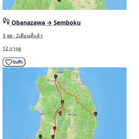
Obanazawa → Semboku
3 จุด · 2เดือนที่แล้ว
12 การดู
บันทึก