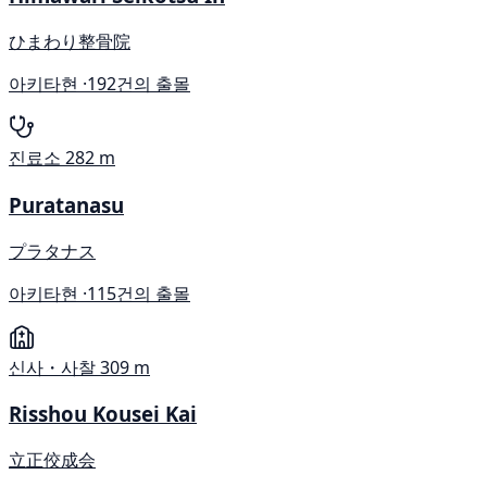
ひまわり整骨院
아키타현 ·
192건의 출몰
진료소
282 m
Puratanasu
プラタナス
아키타현 ·
115건의 출몰
신사・사찰
309 m
Risshou Kousei Kai
立正佼成会