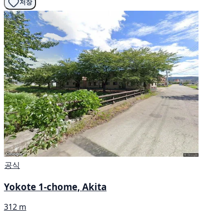
저장
공식
Yokote 1-chome, Akita
312 m