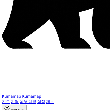
Kumamap
Kumamap
지도
지역
여행 계획
알림
제보