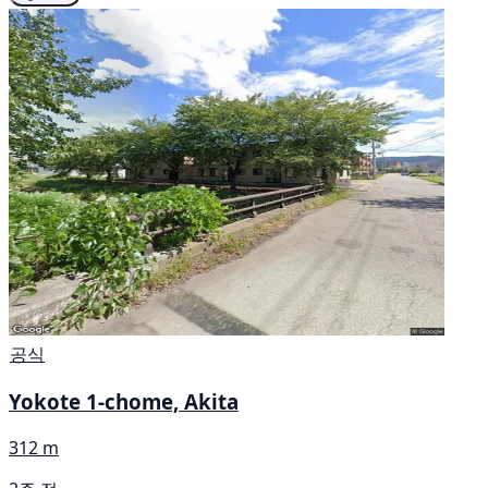
공식
Yokote 1-chome, Akita
312 m