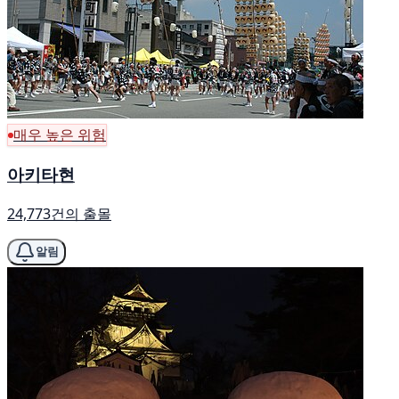
매우 높은 위험
아키타현
24,773건의 출몰
알림