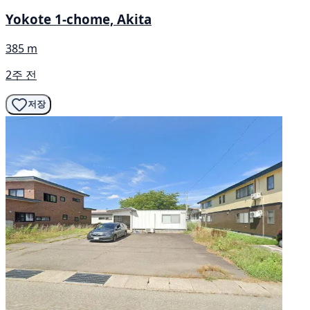
Yokote 1-chome, Akita
385 m
2주 전
저장