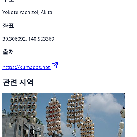
Yokote Yachizoi, Akita
좌표
39.306092, 140.553369
출처
https://kumadas.net
관련 지역