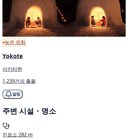
높은 위험
Yokote
아키타현
1,239건의 출몰
알림
주변 시설・명소
진료소
282 m