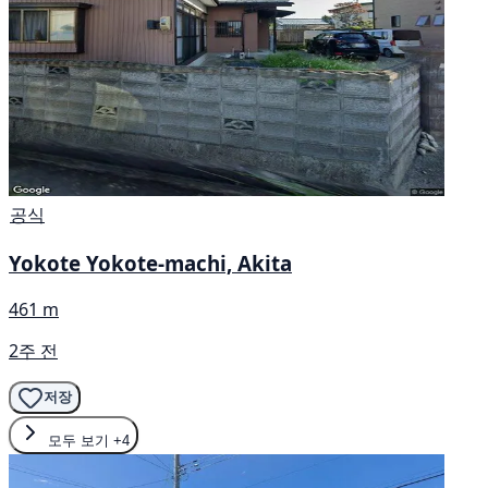
공식
Yokote Yokote-machi, Akita
461 m
2주 전
저장
모두 보기
+4