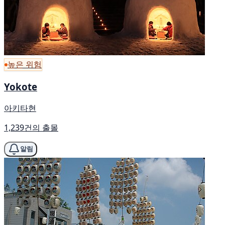
높은 위험
Yokote
아키타현
1,239건의 출몰
알림