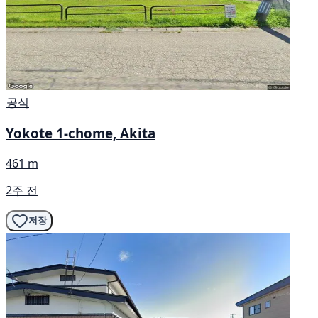
공식
Yokote 1-chome, Akita
461 m
2주 전
저장