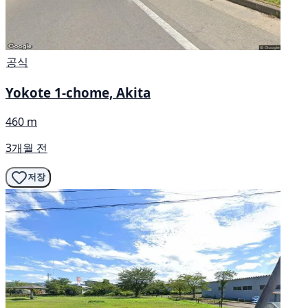
공식
Yokote 1-chome, Akita
460 m
3개월 전
저장