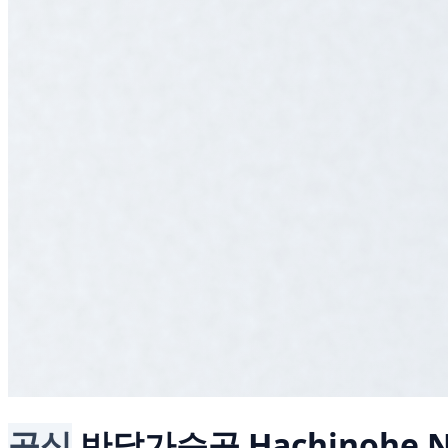
공식
반달가슴곰
Hachinohe 