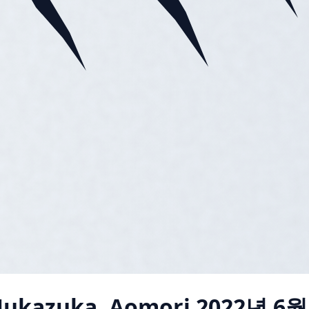
Nukazuka, Aomori
2022년 6월