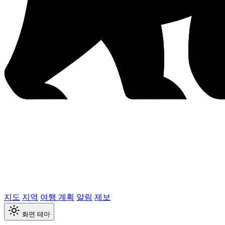
지도
지역
여행 계획
알림
제보
화면 테마