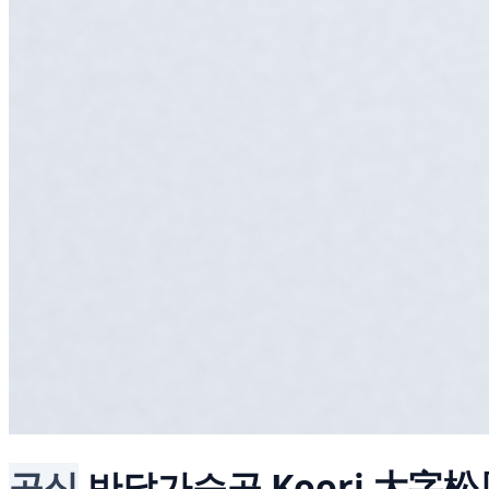
공식
반달가슴곰
Koori 大字松原