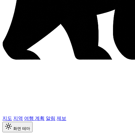
지도
지역
여행 계획
알림
제보
화면 테마