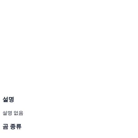
설명
설명 없음
곰 종류