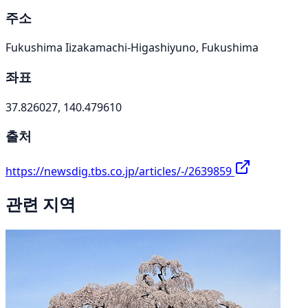
주소
Fukushima Iizakamachi-Higashiyuno, Fukushima
좌표
37.826027, 140.479610
출처
https://newsdig.tbs.co.jp/articles/-/2639859
관련 지역