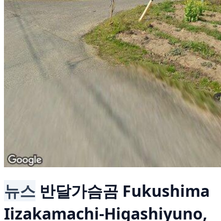
뉴스
반달가슴곰
Fukushima
Iizakamachi-Higashiyuno,