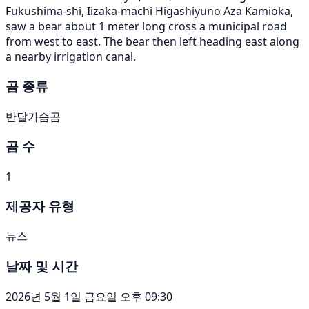
Fukushima-shi, Iizaka-machi Higashiyuno Aza Kamioka,
saw a bear about 1 meter long cross a municipal road
from west to east. The bear then left heading east along
a nearby irrigation canal.
곰 종류
반달가슴곰
곰 수
1
제공자 유형
뉴스
날짜 및 시간
2026년 5월 1일 금요일 오후 09:30