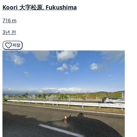
Koori 大字松原, Fukushima
716 m
3년 전
저장