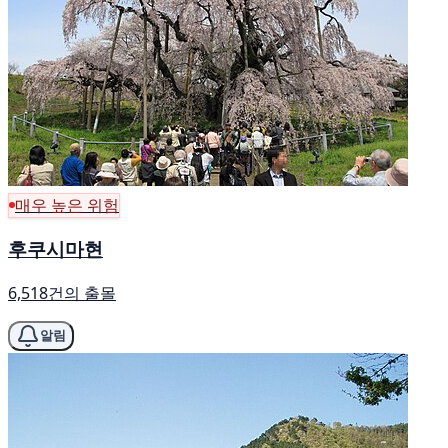
매우 높은 위험
후쿠시마현
6,518건의 출몰
알림