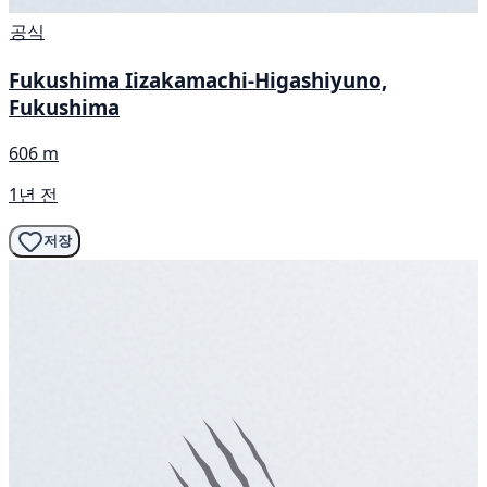
공식
Fukushima Iizakamachi-Higashiyuno,
Fukushima
606 m
1년 전
저장