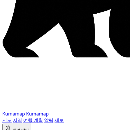
Kumamap
Kumamap
지도
지역
여행 계획
알림
제보