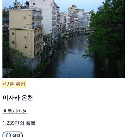
낮은 위험
이자카 온천
후쿠시마현
1,239건의 출몰
알림