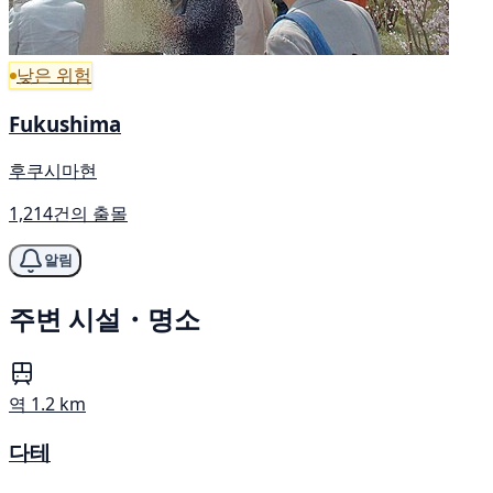
낮은 위험
Fukushima
후쿠시마현
1,214건의 출몰
알림
주변 시설・명소
역
1.2 km
다테