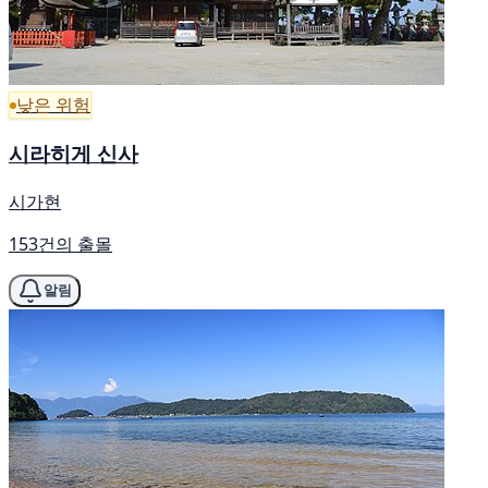
낮은 위험
시라히게 신사
시가현
153건의 출몰
알림