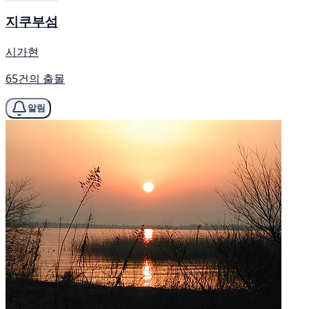
지쿠부섬
시가현
65건의 출몰
알림