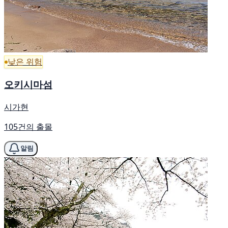
낮은 위험
오키시마섬
시가현
105건의 출몰
알림