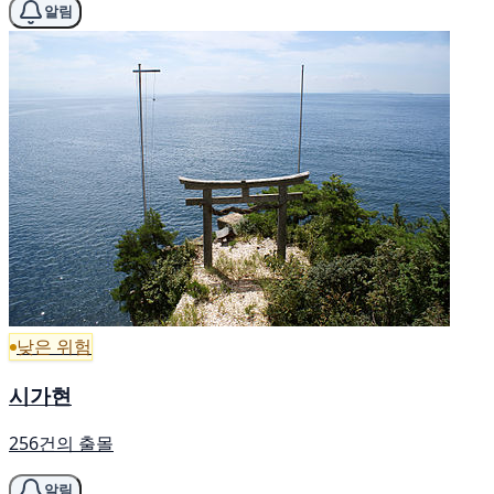
알림
낮은 위험
시가현
256건의 출몰
알림