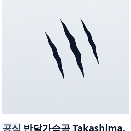
공식
반달가슴곰
Takashima,