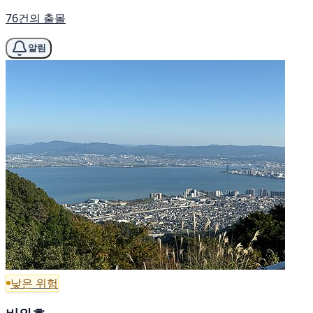
76건의 출몰
알림
낮은 위험