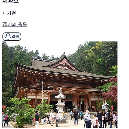
비와호
시가현
75건의 출몰
알림