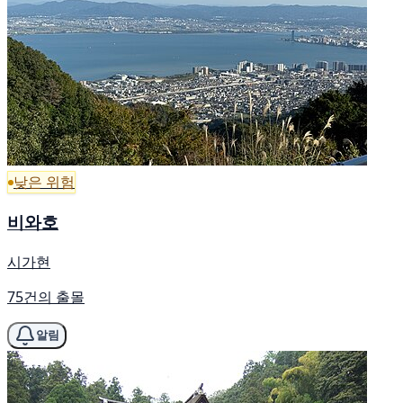
낮은 위험
비와호
시가현
75건의 출몰
알림