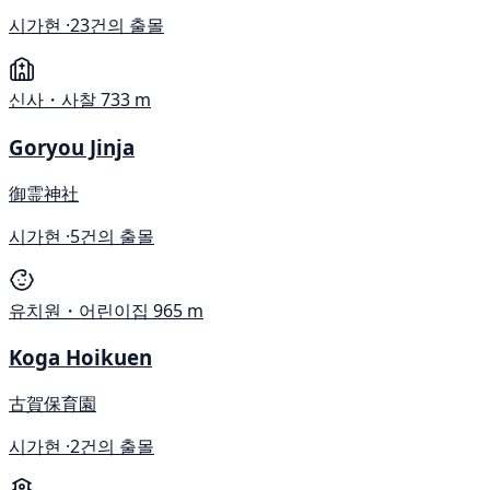
시가현 ·
23건의 출몰
신사・사찰
733 m
Goryou Jinja
御霊神社
시가현 ·
5건의 출몰
유치원・어린이집
965 m
Koga Hoikuen
古賀保育園
시가현 ·
2건의 출몰