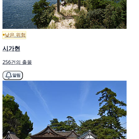
낮은 위험
시가현
256건의 출몰
알림