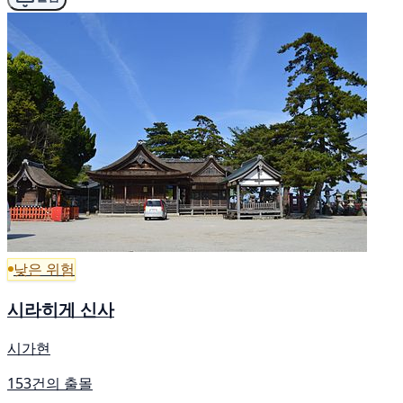
낮은 위험
시라히게 신사
시가현
153건의 출몰