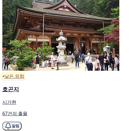
낮은 위험
호곤지
시가현
67건의 출몰
알림