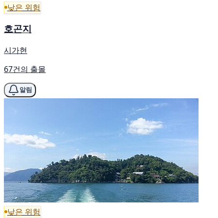
낮은 위험
호곤지
시가현
67건의 출몰
알림
낮은 위험