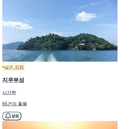
낮은 위험
지쿠부섬
시가현
65건의 출몰
알림