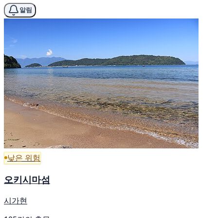
알림
낮은 위험
오키시마섬
시가현