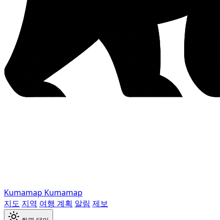
Kumamap
Kumamap
지도
지역
여행 계획
알림
제보