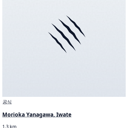
공식
Morioka Yanagawa, Iwate
1.3 km