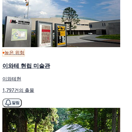
높은 위험
이와테 현립 미술관
이와테현
1,797건의 출몰
알림