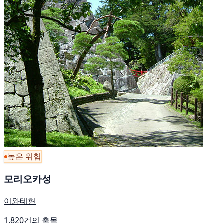
높은 위험
모리오카성
이와테현
1,820건의 출몰