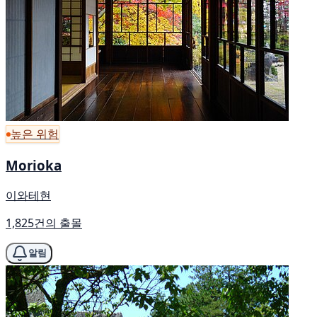
높은 위험
Morioka
이와테현
1,825건의 출몰
알림