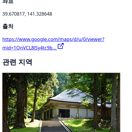
좌표
39.670817, 141.328648
출처
https://www.google.com/maps/d/u/0/viewer?
mid=1QnVCL8lSy4tc9b...
관련 지역