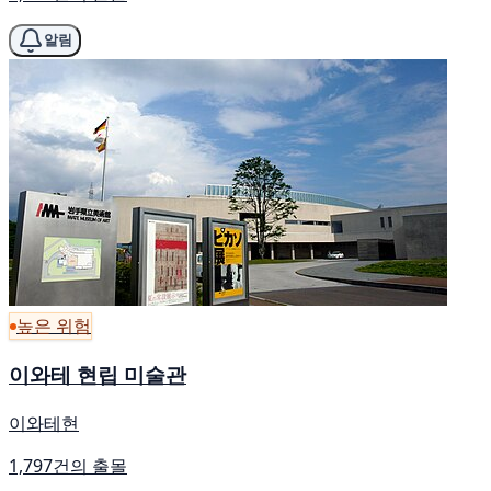
알림
높은 위험
이와테 현립 미술관
이와테현
1,797건의 출몰