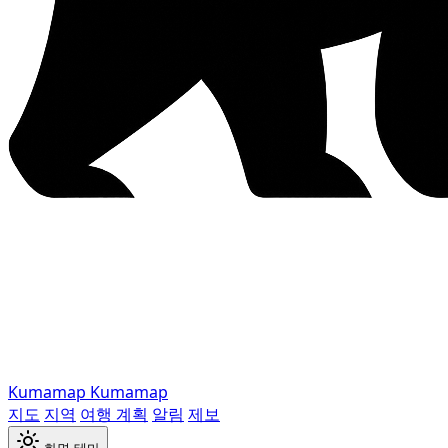
Kumamap
Kumamap
지도
지역
여행 계획
알림
제보