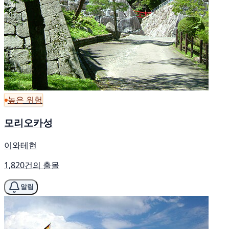
높은 위험
모리오카성
이와테현
1,820건의 출몰
알림