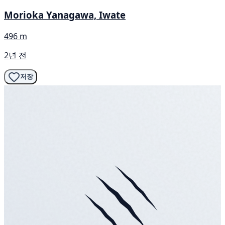
Morioka Yanagawa, Iwate
496 m
2년 전
저장