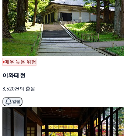
매우 높은 위험
이와테현
3,520건의 출몰
알림