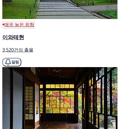
매우 높은 위험
이와테현
3,520건의 출몰
알림