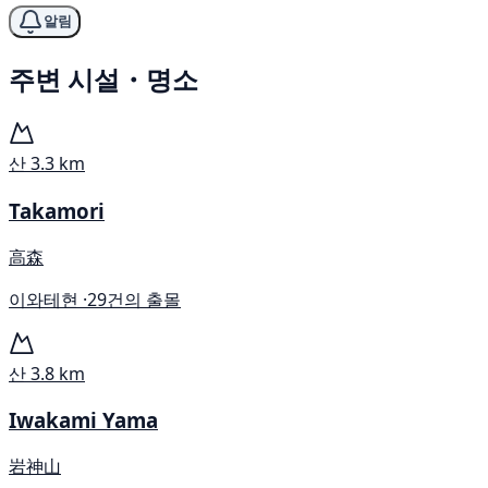
알림
주변 시설・명소
산
3.3 km
Takamori
高森
이와테현 ·
29건의 출몰
산
3.8 km
Iwakami Yama
岩神山