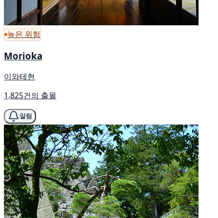
높은 위험
Morioka
이와테현
1,825건의 출몰
알림