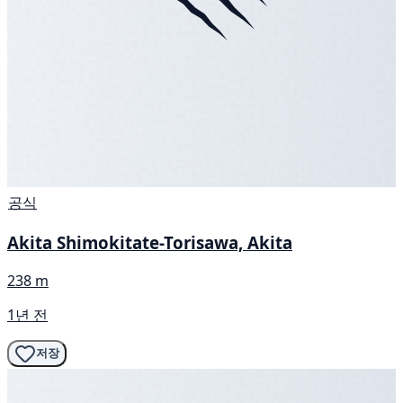
공식
Akita Shimokitate-Torisawa, Akita
238 m
1년 전
저장