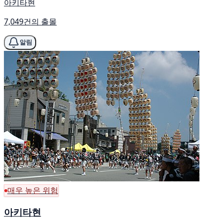
아키타현
7,049건의 출몰
알림
매우 높은 위험
아키타현