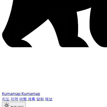
Kumamap
Kumamap
지도
지역
여행 계획
알림
제보