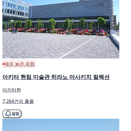
매우 높은 위험
아키타 현립 미술관 히라노 마사키치 컬렉션
아키타현
7,264건의 출몰
알림