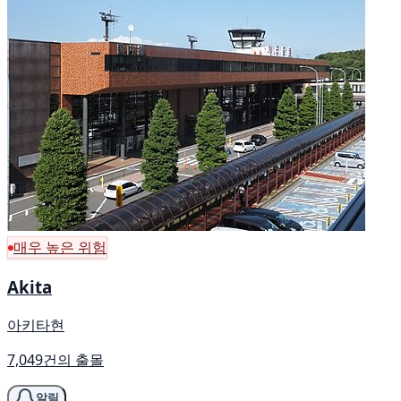
매우 높은 위험
Akita
아키타현
7,049건의 출몰
알림