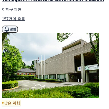
야마구치현
157건의 출몰
알림
낮은 위험