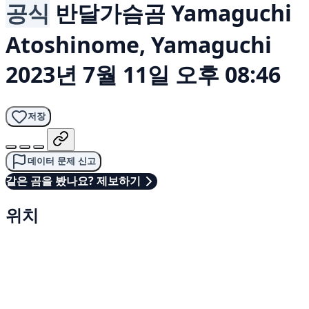
공식
반달가슴곰
Yamaguchi
Atoshinome, Yamaguchi
2023년 7월 11일 오후 08:46
저장
데이터 문제 신고
같은 곰을 봤나요? 제보하기
위치