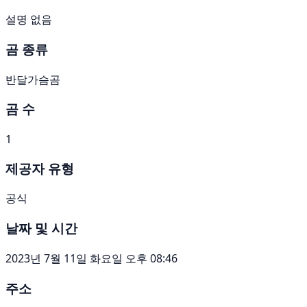
설명 없음
곰 종류
반달가슴곰
곰 수
1
제공자 유형
공식
날짜 및 시간
2023년 7월 11일 화요일 오후 08:46
주소