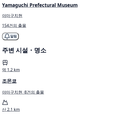
Yamaguchi Prefectural Museum
야마구치현
154건의 출몰
알림
주변 시설・명소
역
1.2 km
조몬쿄
야마구치현 ·
8건의 출몰
산
2.1 km