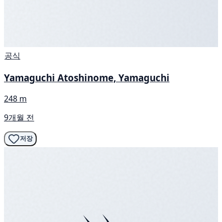
공식
Yamaguchi Atoshinome, Yamaguchi
248 m
9개월 전
저장