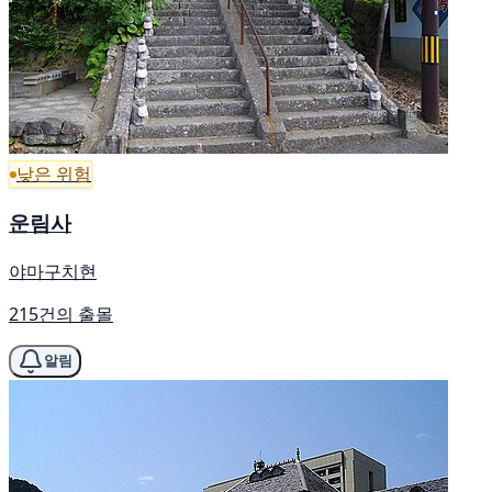
낮은 위험
운림사
야마구치현
215건의 출몰
알림