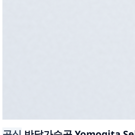
공식
반달가슴곰
Yomogita Se