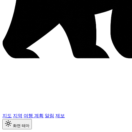
지도
지역
여행 계획
알림
제보
화면 테마